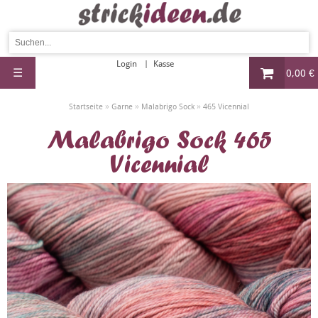
Login
Kasse
☰
0,00 €
»
»
»
Startseite
Garne
Malabrigo Sock
465 Vicennial
Malabrigo Sock 465
Vicennial