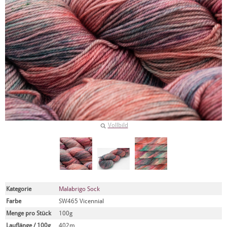
Vollbild
Kategorie
Malabrigo Sock
Farbe
SW465 Vicennial
Menge pro Stück
100g
Lauflänge / 100g
402m