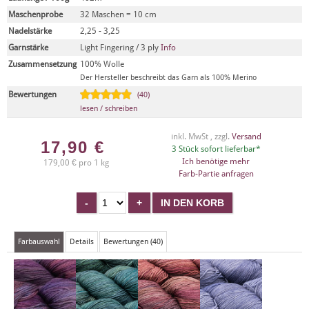
Maschenprobe
32 Maschen = 10 cm
Nadelstärke
2,25 - 3,25
Garnstärke
Light Fingering / 3 ply
Info
Zusammensetzung
100% Wolle
Der Hersteller beschreibt das Garn als 100% Merino
Bewertungen
(40)
lesen / schreiben
inkl. MwSt , zzgl.
Versand
17,90
€
3 Stück sofort lieferbar*
Ich benötige mehr
179,00 € pro 1 kg
Farb-Partie anfragen
Farbauswahl
Details
Bewertungen (40)