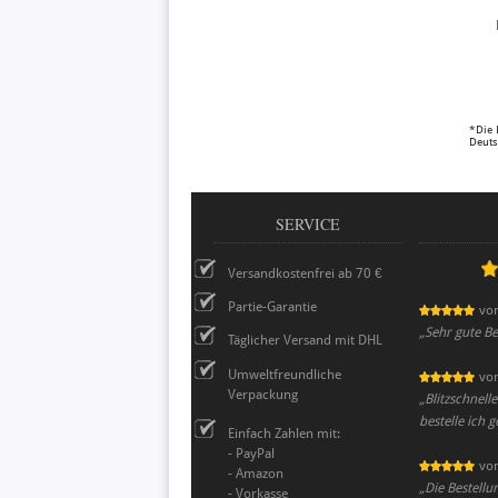
*Die 
Deuts
SERVICE
Versandkostenfrei ab 70 €
Partie-Garantie
vo
„
Sehr gute Be
Täglicher Versand mit DHL
Umweltfreundliche
vo
Verpackung
„
Blitzschnell
bestelle ich 
Einfach Zahlen mit:
- PayPal
vo
- Amazon
„
Die Bestellu
- Vorkasse