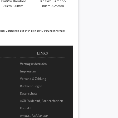
KnitPro Bamboo
KnitPro Bamboo
80cm 3,0mm
80cm 3,25mm
benen Lieferzeiten beziehen sich auf Lieferung innerhalb
LINKS
Vertrag widerrufen
Impressum
Versand & Zahlung
Rücksendungen
Datenschutz
AGB, Widerruf, Barrierefreiheit
Kontakt
www.strickideen.de