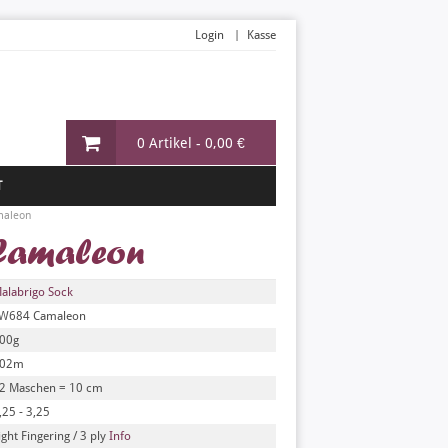
Login
Kasse
0 Artikel -
0,00 €
T
maleon
Camaleon
alabrigo Sock
W684 Camaleon
00g
02m
2 Maschen = 10 cm
,25 - 3,25
ight Fingering / 3 ply
Info