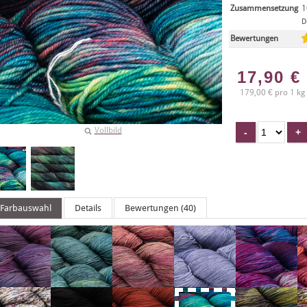
Zusammensetzung
1
D
Bewertungen
17,90
€
179,00 € pro 1 kg
Vollbild
Farbauswahl
Details
Bewertungen (40)