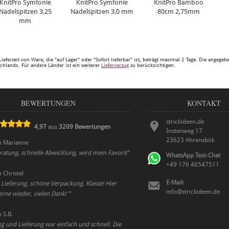
KnitPro Symfonie
KnitPro Symfonie
KnitPro Bamboo
Nadelspitzen 3,25
Nadelspitzen 3,0 mm
80cm 2,75mm
mm
Lieferzeit von Ware, die "auf Lager" oder "Sofort lieferbar" ist, beträgt maximal 2 Tage. Die angege
chlands. Für andere Länder ist ein weiterer
Lieferverzug
zu berücksichtigen.
BEWERTUNGEN
KONTAKT
strickideen.de
4,97
aus
3209
Bewertungen
Instenweg 17
23623
Ahrensbök
n
Marianne
ratung, schnelle Abwicklung, wird mein Favorit
”
WhatsApp Text-Chat
+49 176 46547511
n
Christel
E-Mail:
e Lieferung, schöne Verpackung. Klasse! Hier
info@strickideen.de
gerne wieder, vielen Dank!
”
n
S.B.
ng und Lieferung war einfach und schnell. Die