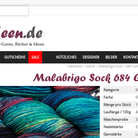
GUTSCHEINE
SALE
NÜTZLICHES
DESIGNER
BILDER
KONTAK
»
»
»
Startseite
Garne
Malabrigo Sock
684 Ca
Malabrigo Sock 684 
Kategorie
M
Farbe
S
Menge pro Stück
1
Lauflänge / 100g
4
Maschenprobe
3
Nadelstärke
2
Garnstärke
L