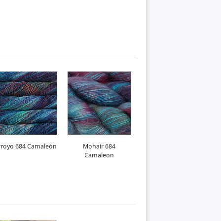
rroyo 684 Camaleón
Mohair 684
Washted 684
Camaleon
Camaleon