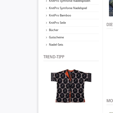
KnitPro Symfonie Nadelspitzen
KnitPro Symfonie Nadelspiel
KnitPro Bamboo
KnitPro Seile
DIE
Bücher
Gutscheine
Nadel-Sets
TREND-TIPP
MO