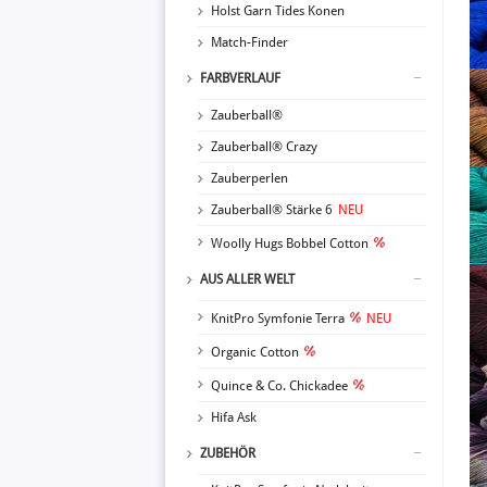
Holst Garn Tides Konen
Match-Finder
FARBVERLAUF
Zauberball®
Zauberball® Crazy
Zauberperlen
Zauberball® Stärke 6
NEU
Woolly Hugs Bobbel Cotton
AUS ALLER WELT
KnitPro Symfonie Terra
NEU
Organic Cotton
Quince & Co. Chickadee
Hifa Ask
ZUBEHÖR