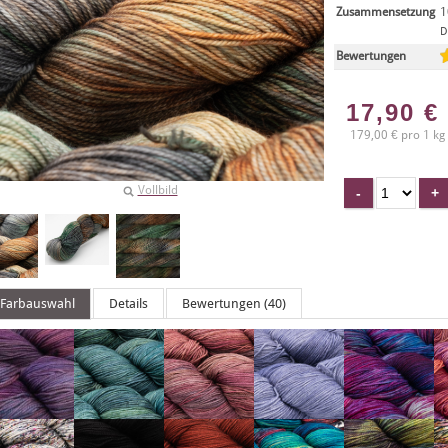
Zusammensetzung
1
D
Bewertungen
17,90
€
179,00 € pro 1 kg
Vollbild
Farbauswahl
Details
Bewertungen (40)