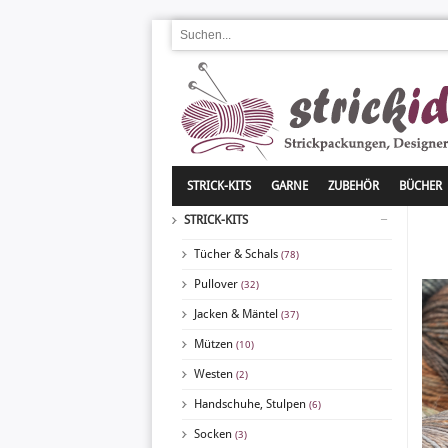
STRICK-KITS
GARNE
ZUBEHÖR
BÜCHER
STRICK-KITS
Tücher & Schals
(78)
Pullover
(32)
Jacken & Mäntel
(37)
Mützen
(10)
Westen
(2)
Handschuhe, Stulpen
(6)
Socken
(3)