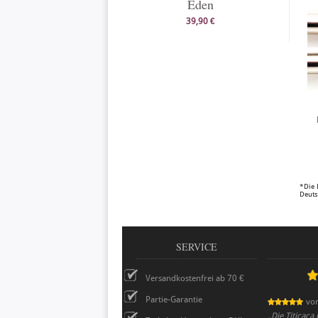
Eden
39,90 €
*Die 
Deuts
SERVICE
Versandkostenfrei ab 70 €
Partie-Garantie
vo
„
Die Titicaca