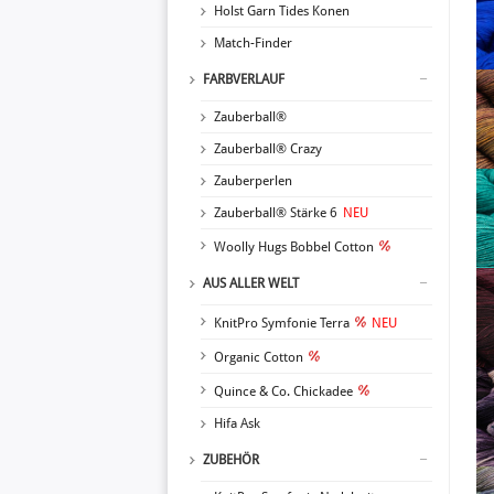
Holst Garn Tides Konen
Match-Finder
FARBVERLAUF
Zauberball®
Zauberball® Crazy
Zauberperlen
Zauberball® Stärke 6
NEU
Woolly Hugs Bobbel Cotton
AUS ALLER WELT
KnitPro Symfonie Terra
NEU
Organic Cotton
Quince & Co. Chickadee
Hifa Ask
ZUBEHÖR