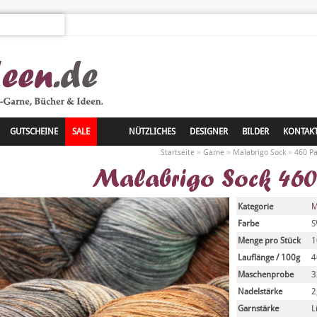
GUTSCHEINE
SALE
NÜTZLICHES
DESIGNER
BILDER
KONTAK
»
»
»
Startseite
Garne
Malabrigo Sock
460 Pa
Malabrigo Sock 460
Kategorie
M
Farbe
S
Menge pro Stück
1
Lauflänge / 100g
4
Maschenprobe
3
Nadelstärke
2
Garnstärke
L