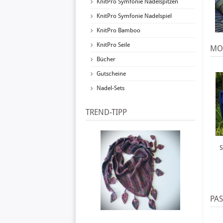
KnitPro Symfonie Nadelspitzen
KnitPro Symfonie Nadelspiel
KnitPro Bamboo
KnitPro Seile
MO
Bücher
Gutscheine
Nadel-Sets
TREND-TIPP
S
PA