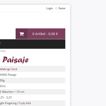
Login
Kasse
0 Artikel -
0,00 €
T
isaje
 Paisaje
alabrigo Sock
W460 Paisaje
00g
02m
2 Maschen = 10 cm
,25 - 3,25
ight Fingering / 3 ply
Info