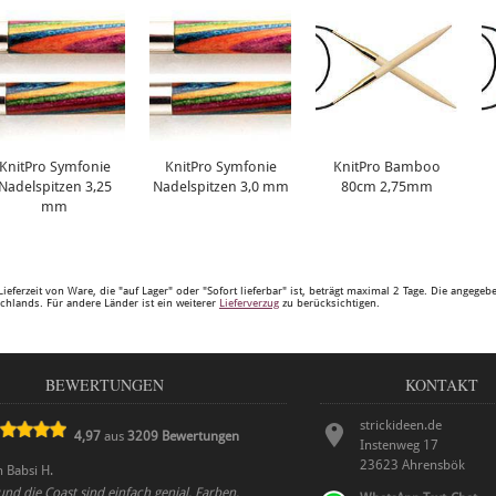
KnitPro Symfonie
KnitPro Symfonie
KnitPro Bamboo
Nadelspitzen 3,25
Nadelspitzen 3,0 mm
80cm 2,75mm
mm
Lieferzeit von Ware, die "auf Lager" oder "Sofort lieferbar" ist, beträgt maximal 2 Tage. Die angege
chlands. Für andere Länder ist ein weiterer
Lieferverzug
zu berücksichtigen.
BEWERTUNGEN
KONTAKT
strickideen.de
4,97
aus
3209
Bewertungen
Instenweg 17
23623
Ahrensbök
n
Babsi H.
 und die Coast sind einfach genial. Farben,