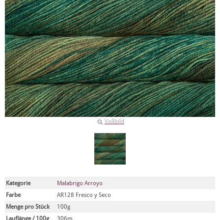
Vollbild
Kategorie
Malabrigo Arroyo
Farbe
AR128 Fresco y Seco
Menge pro Stück
100g
Lauflänge / 100g
306m