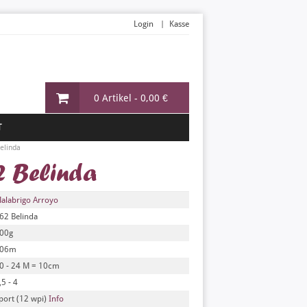
Login
Kasse
0 Artikel -
0,00 €
T
elinda
2 Belinda
alabrigo Arroyo
62 Belinda
00g
06m
0 - 24 M = 10cm
,5 - 4
port (12 wpi)
Info