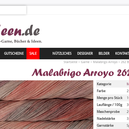
GUTSCHEINE
SALE
NÜTZLICHES
DESIGNER
BILDER
KONTAK
»
»
»
Startseite
Garne
Malabrigo Arroyo
262 B
Malabrigo Arroyo 26
Kategorie
M
Farbe
2
Menge pro Stück
1
Lauflänge / 100g
3
Maschenprobe
2
Nadelstärke
3
Garnstärke
S