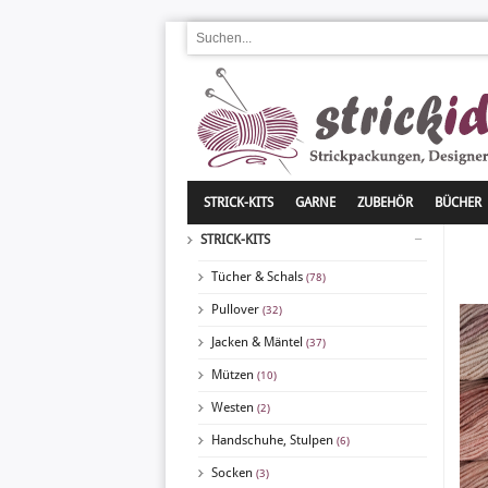
STRICK-KITS
GARNE
ZUBEHÖR
BÜCHER
STRICK-KITS
Tücher & Schals
(78)
Pullover
(32)
Jacken & Mäntel
(37)
Mützen
(10)
Westen
(2)
Handschuhe, Stulpen
(6)
Socken
(3)