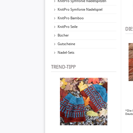
KnitPro Symfonie Nadelspitzen
KnitPro Symfonie Nadelspiel
KnitPro Bamboo
KnitPro Seile
DIE
Bücher
Gutscheine
Nadel-Sets
TREND-TIPP
*Die 
Deuts