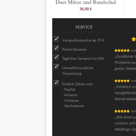
Duet Mütze und Rundschal
36,90 €
SERVICE
Versandkostenfrei ab 70 €
Partie-Garantie
vo
„
Excellenter 
Täglicher Versand mit DHL
Probleme wur
Umweltfreundliche
gelöst. Weiter
Verpackung
vo
Einfach Zahlen mit:
„
Pünktlich un
- PayPal
handgefärbte
- Amazon
Werde wieder
- Vorkasse
- Nachnahme
vo
„
Wie sonst au
rundum zufrie
Malabrigo Ga