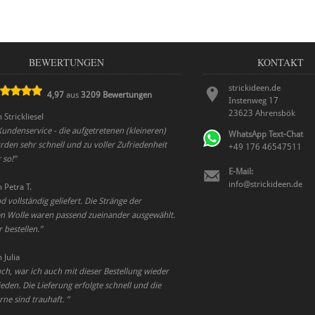
BEWERTUNGEN
KONTAKT
strickideen.de
4,97
aus
3209
Bewertungen
Instenweg 17
23623
Ahrensbök
n
Strickliesel
Kundenservice - die aufgetretenen (kleineren)
WhatsApp Text-Chat
den sehr schnell und zu voller Zufriedenheit
+49 176 46547511
 so!
”
E-Mail:
info@strickideen.de
n
Petra T.
d vollständig geliefert. Die Stränge der
n Wolle waren passend zueinander ausgewählt.
 bestellen.
”
n
Julia
ch, war ich auch mit dieser Bestellung wieder
den. Die Lieferung erfolgte schnell und die
rne sind trauhaft.
”