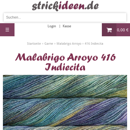
Login
Kasse
☰
0,00 €
»
»
»
Startseite
Garne
Malabrigo Arroyo
416 Indiecita
Malabrigo Arroyo 416
Indiecita