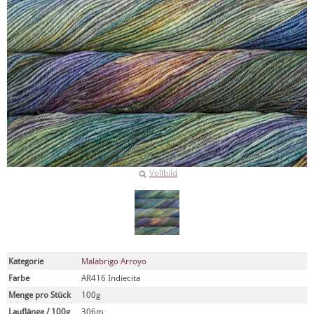
Vollbild
Kategorie
Malabrigo Arroyo
Farbe
AR416 Indiecita
Menge pro Stück
100g
Lauflänge / 100g
306m