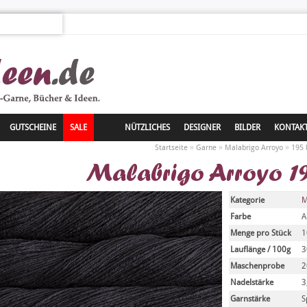
GUTSCHEINE
SALE
NÜTZLICHES
DESIGNER
BILDER
KONTAK
»
»
»
Startseite
Garne
Malabrigo Arroyo
195 
Malabrigo Arroyo 1
Kategorie
M
Farbe
A
Menge pro Stück
1
Lauflänge / 100g
3
Maschenprobe
2
Nadelstärke
3
Garnstärke
S