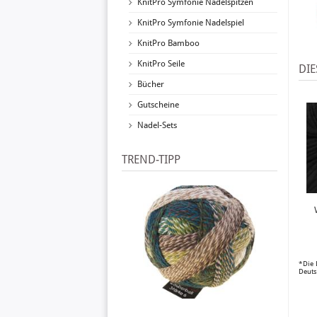
KnitPro Symfonie Nadelspitzen
KnitPro Symfonie Nadelspiel
KnitPro Bamboo
KnitPro Seile
DIE
Bücher
Gutscheine
Nadel-Sets
TREND-TIPP
*Die 
Deuts