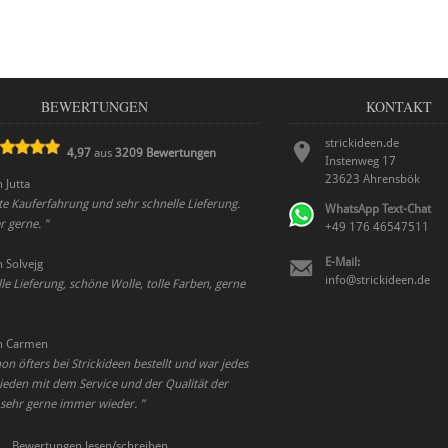
BEWERTUNGEN
KONTAKT
strickideen.de
4,97
aus
3209
Bewertungen
Instenweg 17
23623
Ahrensbök
n
Jutta
te Kauferfahrung und sehr schnelle Lieferung.
WhatsApp Text-Chat
r gerne.
”
+49 176 46547511
E-Mail:
n
Solvejg
info@strickideen.de
le Lieferung, schöne Wolle, tolle Farben, gerne
n
Carmen
on öfters bei Strickideen bestellt und war jedes
ieden mit dem Service und der Qualität der
 sehr gerne immer wieder.
”
Bewertungen lesen/schreiben