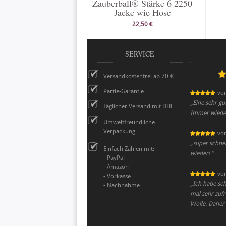
Zauberball® Stärke 6 2250
Jacke wie Hose
22,50 €
SERVICE
Versandkostenfrei ab 70 €
Partie-Garantie
vo
„
Eine sehr gu
Täglicher Versand mit DHL
Immer wiede
Umweltfreundliche
Verpackung
vo
„
super schnel
Einfach Zahlen mit:
wieder!
”
- PayPal
- Amazon
vo
- Vorkasse
„
Ich habe sch
- Nachnahme
mal sehr zufr
Wolle. Daher