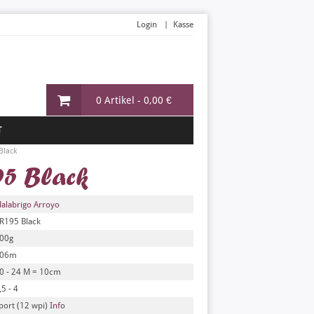
Login
Kasse
0 Artikel -
0,00 €
T
Black
95 Black
alabrigo Arroyo
R195 Black
00g
06m
0 - 24 M = 10cm
,5 - 4
port (12 wpi)
Info