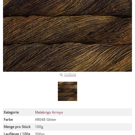
Vollbild
Kategorie
Malabrigo Arroyo
Farbe
AR048 Glitter
Menge pro Stück
100g
Lauflänge / 100g
306m