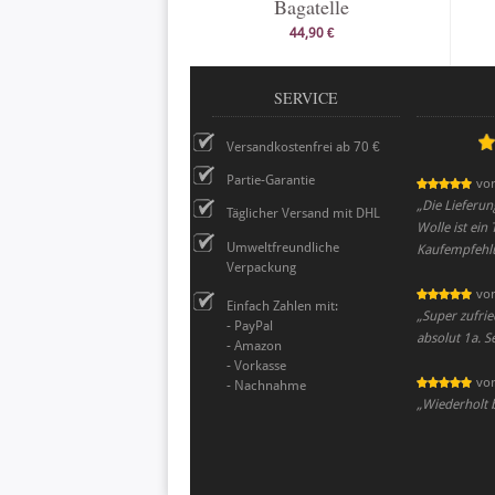
Bagatelle
44,90 €
SERVICE
Versandkostenfrei ab 70 €
Partie-Garantie
vo
„
Die Lieferun
Täglicher Versand mit DHL
Wolle ist ein
Umweltfreundliche
Kaufempfehl
Verpackung
vo
Einfach Zahlen mit:
„
Super zufri
- PayPal
absolut 1a. S
- Amazon
- Vorkasse
vo
- Nachnahme
„
Wiederholt b