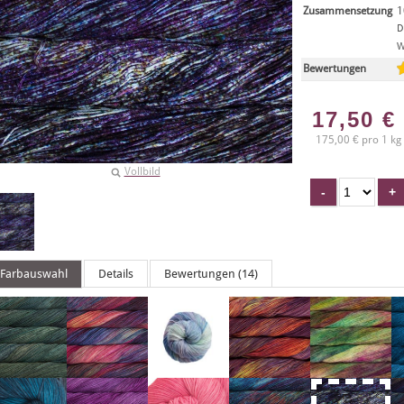
Zusammensetzung
1
D
W
Bewertungen
17,50
€
175,00 € pro 1 kg
Vollbild
Farbauswahl
Details
Bewertungen (14)