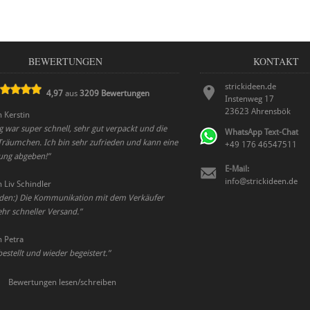
BEWERTUNGEN
KONTAKT
strickideen.de
4,97
aus
3209
Bewertungen
Instenweg 17
23623
Ahrensbök
n
Kerstin
g war super schnell, sehr gut verpackt und die
WhatsApp Text-Chat
 Träumchen. Ich bin sehr zufrieden und kann eine
+49 176 46547511
ung abgeben!
”
E-Mail:
info@strickideen.de
n
Liv Schindler
eden:) Die Kommunikation mit dem Verkäufer
ehr schneller Versand.
”
n
Petra
estellt und wieder begeistert.
”
Bewertungen lesen/schreiben