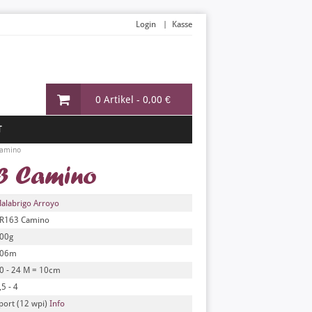
Login
Kasse
0 Artikel -
0,00 €
T
Camino
3 Camino
alabrigo Arroyo
R163 Camino
00g
06m
0 - 24 M = 10cm
,5 - 4
port (12 wpi)
Info