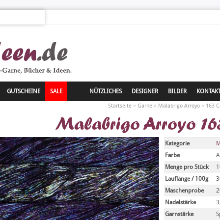
GUTSCHEINE
SALE
NÜTZLICHES
DESIGNER
BILDER
KONTAK
»
»
»
Startseite
Garne
Malabrigo Arroyo
163 
Malabrigo Arroyo 16
Kategorie
M
Farbe
A
Menge pro Stück
1
Lauflänge / 100g
3
Maschenprobe
2
Nadelstärke
3
Garnstärke
S