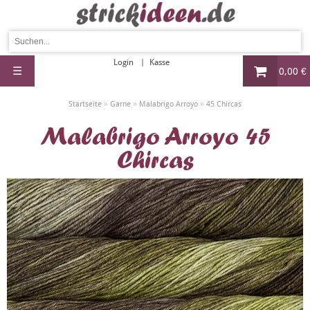
Login
Kasse
☰
0,00 €
»
»
»
Startseite
Garne
Malabrigo Arroyo
45 Chircas
Malabrigo Arroyo 45
Chircas