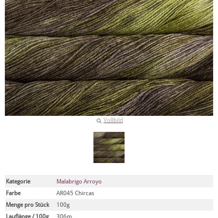
Vollbild
Kategorie
Malabrigo Arroyo
Farbe
AR045 Chircas
Menge pro Stück
100g
Lauflänge / 100g
306m