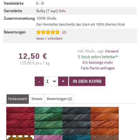
Nadelstärke
6 - 8
Garnstärke
Bulky (7 wpi)
Info
Zusammensetzung
100% Wolle
Der Hersteller beschreibt das Garn als 100% Merino Wool
Bewertungen
(2)
lesen / schreiben
inkl. MwSt , zzgl.
Versand
12,50
€
5 Stück sofort lieferbar*
Ich benötige mehr
125,00 € pro 1 kg
Farb-Partie anfragen
Farbauswahl
Details
Bewertungen (2)