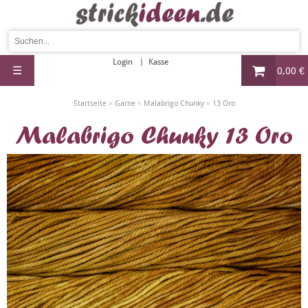
Login
Kasse
☰
0,00 €
»
»
»
Startseite
Garne
Malabrigo Chunky
13 Oro
Malabrigo Chunky 13 Oro