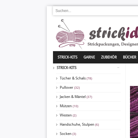
STRICK-KITS
GARNE
ZUBEHÖR
BÜCHER
STRICK-KITS
Tücher & Schals
(78)
Pullover
(32)
Jacken & Mäntel
(37)
Mützen
(10)
Westen
(2)
Handschuhe, Stulpen
(6)
Socken
(3)