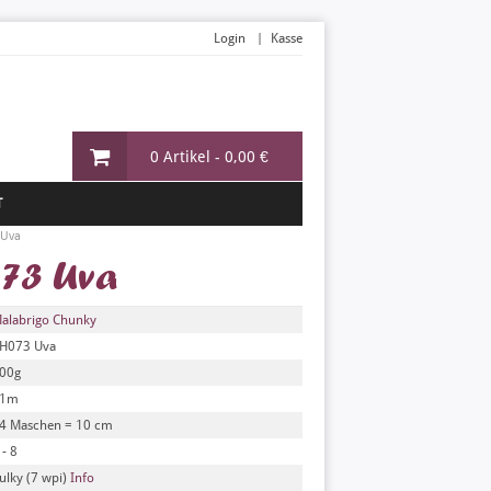
Login
Kasse
0 Artikel -
0,00 €
T
 Uva
73 Uva
alabrigo Chunky
H073 Uva
00g
91m
4 Maschen = 10 cm
 - 8
ulky (7 wpi)
Info