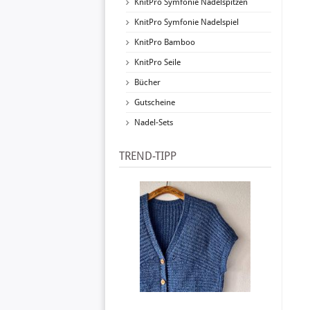
KnitPro Symfonie Nadelspitzen
KnitPro Symfonie Nadelspiel
KnitPro Bamboo
KnitPro Seile
Bücher
Gutscheine
Nadel-Sets
TREND-TIPP