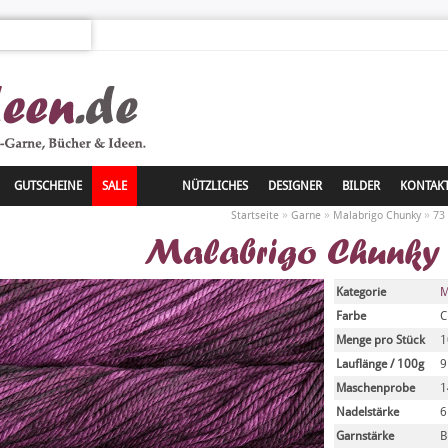
GUTSCHEINE
SALE
NÜTZLICHES
DESIGNER
BILDER
KONTAK
»
»
»
Startseite
Garne
Malabrigo Chunky
73
Malabrigo Chunky 
Kategorie
M
Farbe
C
Menge pro Stück
1
Lauflänge / 100g
Maschenprobe
1
Nadelstärke
6
Garnstärke
B