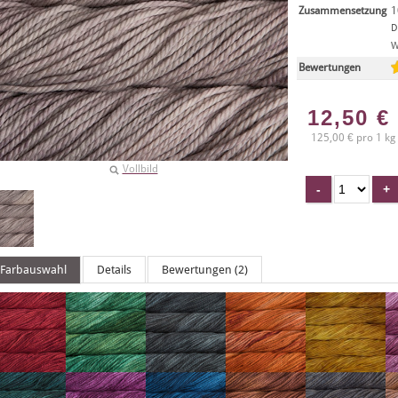
Zusammensetzung
1
D
W
Bewertungen
12,50
€
125,00 € pro 1 kg
Vollbild
Farbauswahl
Details
Bewertungen (2)