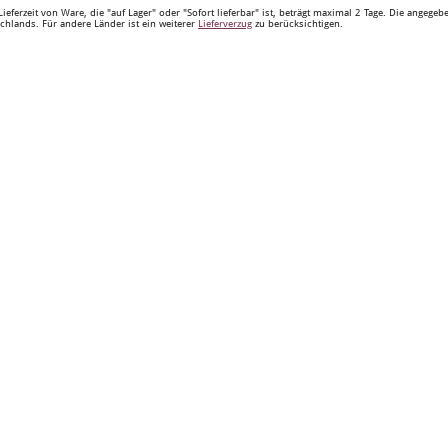
Lieferzeit von Ware, die "auf Lager" oder "Sofort lieferbar" ist, beträgt maximal 2 Tage. Die angege
chlands. Für andere Länder ist ein weiterer
Lieferverzug
zu berücksichtigen.