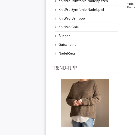
KnitPro Symfonie Nadelspitzen
*Die 
Deuts
KnitPro Symfonie Nadelspiel
KnitPro Bamboo
KnitPro Seile
Bücher
Gutscheine
Nadel-Sets
TREND-TIPP