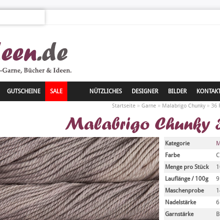
GUTSCHEINE
SALE
NÜTZLICHES
DESIGNER
BILDER
KONTAK
»
»
»
Startseite
Garne
Malabrigo Chunky
36 
Malabrigo Chunky 3
Kategorie
M
Farbe
C
Menge pro Stück
1
Lauflänge / 100g
Maschenprobe
1
Nadelstärke
6
Garnstärke
B