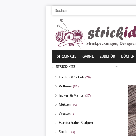
STRICK-KITS
GARNE
ZUBEHÖR
BÜCHER
STRICK-KITS
Tücher & Schals
(78)
Pullover
(32)
Jacken & Mäntel
(37)
Mützen
(10)
Westen
(2)
Handschuhe, Stulpen
(6)
Socken
(3)