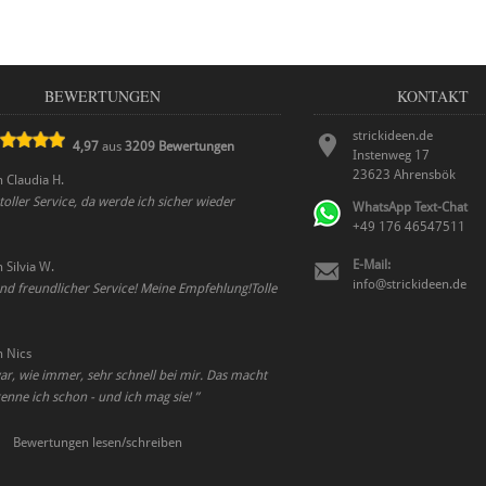
BEWERTUNGEN
KONTAKT
strickideen.de
4,97
aus
3209
Bewertungen
Instenweg 17
23623
Ahrensbök
n
Claudia H.
 toller Service, da werde ich sicher wieder
WhatsApp Text-Chat
+49 176 46547511
E-Mail:
n
Silvia W.
info@strickideen.de
nd freundlicher Service! Meine Empfehlung!Tolle
n
Nics
ar, wie immer, sehr schnell bei mir. Das macht
enne ich schon - und ich mag sie!
”
Bewertungen lesen/schreiben