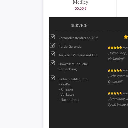
Medley
55,50 €
SERVICE
Versandkostenfrei ab 70 €
Partie-Garantie
vo
„
Toller Shop,
Täglicher Versand mit DHL
einkaufen!
”
Umweltfreundliche
Verpackung
vo
„
Sehr guter u
Einfach Zahlen mit:
Qualität!!
”
- PayPal
- Amazon
vo
- Vorkasse
„
Bestellung w
- Nachnahme
Spaß. Wolle k