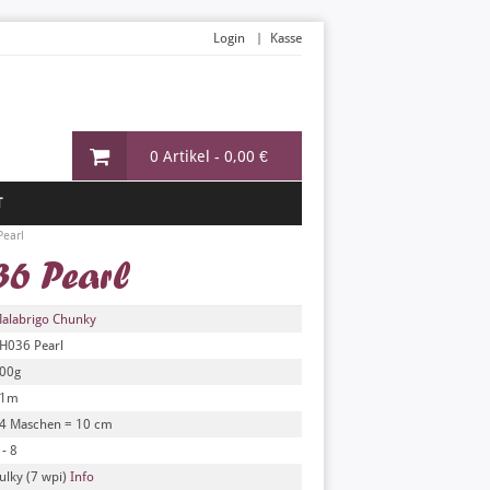
Login
Kasse
0 Artikel -
0,00 €
T
Pearl
6 Pearl
alabrigo Chunky
H036 Pearl
00g
91m
4 Maschen = 10 cm
 - 8
ulky (7 wpi)
Info