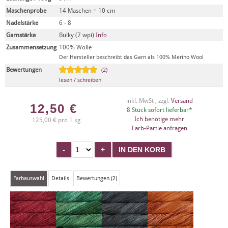
Maschenprobe
14 Maschen = 10 cm
Nadelstärke
6 - 8
Garnstärke
Bulky (7 wpi)
Info
Zusammensetzung
100% Wolle
Der Hersteller beschreibt das Garn als 100% Merino Wool
Bewertungen
(2)
lesen / schreiben
inkl. MwSt , zzgl.
Versand
12,50
€
8 Stück sofort lieferbar*
Ich benötige mehr
125,00 € pro 1 kg
Farb-Partie anfragen
Farbauswahl
Details
Bewertungen (2)