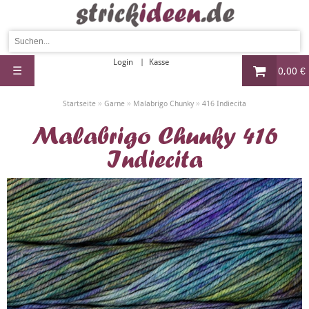
Login
Kasse
☰
0,00 €
»
»
»
Startseite
Garne
Malabrigo Chunky
416 Indiecita
Malabrigo Chunky 416
Indiecita