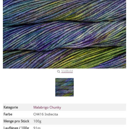
Vollbild
Kategorie
Malabrigo Chunky
Farbe
CH416 Indiecita
Menge pro Stück
100g
Lauflänge / 100g
91m