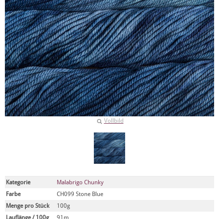
Vollbild
Kategorie
Malabrigo Chunky
Farbe
CH099 Stone Blue
Menge pro Stück
100g
Lauflänge / 100g
91m