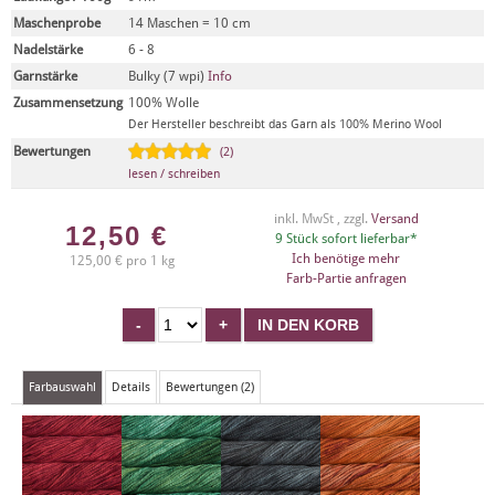
Maschenprobe
14 Maschen = 10 cm
Nadelstärke
6 - 8
Garnstärke
Bulky (7 wpi)
Info
Zusammensetzung
100% Wolle
Der Hersteller beschreibt das Garn als 100% Merino Wool
Bewertungen
(2)
lesen / schreiben
inkl. MwSt , zzgl.
Versand
12,50
€
9 Stück sofort lieferbar*
Ich benötige mehr
125,00 € pro 1 kg
Farb-Partie anfragen
Farbauswahl
Details
Bewertungen (2)