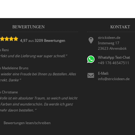
BEWERTUNGEN
KONTAKT
strickideen.de
4,97
aus
3209
Bewertungen
Instenweg 17
23623
Ahrensbök
n
Reni
rfekt und die Lieferung war super schnell.
”
WhatsApp Text-Chat
+49 176 46547511
n
Madeleine Bruns
E-Mail:
 wieder eine Freude bei Ihnen zu Bestellen. Alles
info@strickideen.de
rrekt. Danke
”
n
Christiane
olle ist ein absoluter Traum, so weich und leicht
 Farben sind wunderschön. Da werde ich ganz
mehr davon bestellen.
”
Bewertungen lesen/schreiben