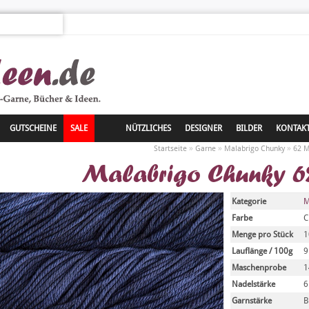
GUTSCHEINE
SALE
NÜTZLICHES
DESIGNER
BILDER
KONTAK
»
»
»
Startseite
Garne
Malabrigo Chunky
62 M
Malabrigo Chunky 6
Kategorie
M
Farbe
C
Menge pro Stück
1
Lauflänge / 100g
Maschenprobe
1
Nadelstärke
6
Garnstärke
B