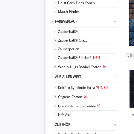
Holst Garn Tides Konen
Match-Finder
FARBVERLAUF
Zauberball®
Zauberball® Crazy
Zauberperlen
DIE
Zauberball® Stärke 6
NEU
Woolly Hugs Bobbel Cotton
AUS ALLER WELT
KnitPro Symfonie Terra
NEU
Organic Cotton
Quince & Co. Chickadee
Hifa Ask
ZUBEHÖR