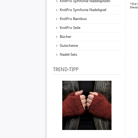
KnitPro Symfonie Nadelspitzen
*Die 
Deuts
KnitPro Symfonie Nadelspiel
KnitPro Bamboo
KnitPro Seile
Bücher
Gutscheine
Nadel-Sets
TREND-TIPP