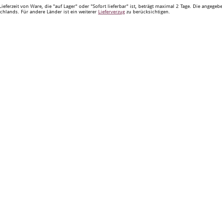
Lieferzeit von Ware, die "auf Lager" oder "Sofort lieferbar" ist, beträgt maximal 2 Tage. Die angege
chlands. Für andere Länder ist ein weiterer
Lieferverzug
zu berücksichtigen.