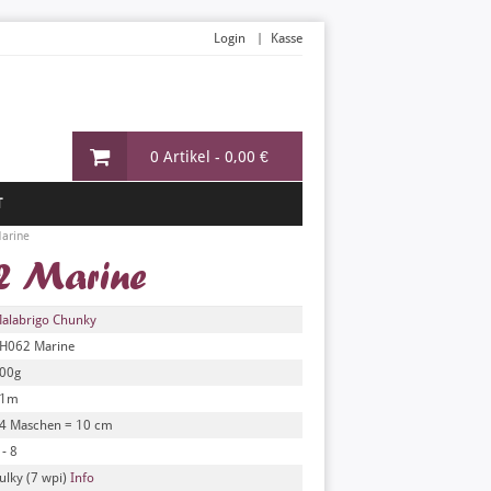
Login
Kasse
0 Artikel -
0,00 €
T
arine
2 Marine
alabrigo Chunky
H062 Marine
00g
91m
4 Maschen = 10 cm
 - 8
ulky (7 wpi)
Info