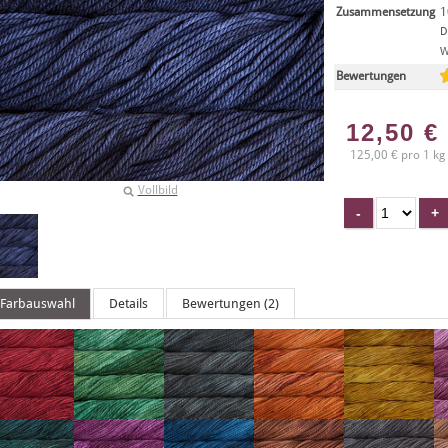
Zusammensetzung
1
D
W
Bewertungen
12,50
€
125,00 € pro 1 kg
Vollbild
Farbauswahl
Details
Bewertungen (2)