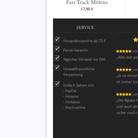
Fast Track Mittens
17,90 €
SERVICE
Versandkostenfrei ab 70 €
Partie-Garantie
vo
„
Alles war pe
Täglicher Versand mit DHL
Umweltfreundliche
vo
Verpackung
„
Es ist immer
ist immer ko
Einfach Zahlen mit:
- PayPal
vo
- Amazon
„
Die Alpaka-W
- Vorkasse
und auch die
- Nachnahme
sicher noch 