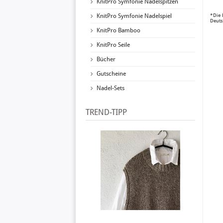
KnitPro Symfonie Nadelspitzen
KnitPro Symfonie Nadelspiel
*Die 
Deuts
KnitPro Bamboo
KnitPro Seile
Bücher
Gutscheine
Nadel-Sets
TREND-TIPP