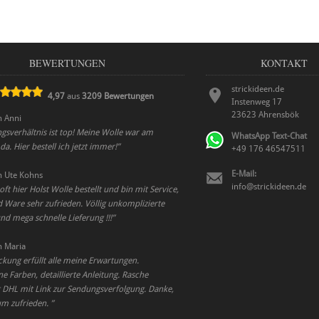
BEWERTUNGEN
KONTAKT
strickideen.de
4,97
aus
3209
Bewertungen
Instenweg 17
23623
Ahrensbök
n
Anni
ngsverhältnis ist top! Meine Wolle war am
WhatsApp Text-Chat
da. Hier bestell ich jetzt immer!
”
+49 176 46547511
E-Mail:
n
Ute Kohns
info@strickideen.de
ft hier Holst Wolle bestellt und bin mit Service,
 Ware sehr zufrieden. Völlig unkomplizierte
d mega schnelle Lieferung !!!
”
n
Maria
ckung erfüllt alle meine Erwartungen.
 Farben, detaillierte Anleitung. Rasche
t DHL mit Link zur Sendungsverfolgung. Danke,
um zufrieden.
”