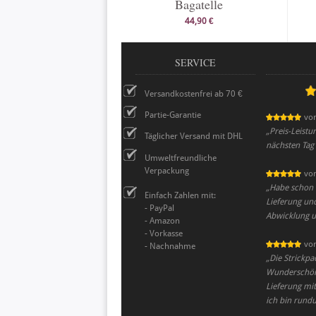
Bagatelle
44,90 €
SERVICE
Versandkostenfrei ab 70 €
Partie-Garantie
vo
„
Preis-Leistu
Täglicher Versand mit DHL
nächsten Tag 
Umweltfreundliche
Verpackung
vo
„
Habe schon o
Einfach Zahlen mit:
Lieferung und
- PayPal
Abwicklung un
- Amazon
- Vorkasse
vo
- Nachnahme
„
Die Strickpa
Wunderschöne
Lieferung mi
ich bin rund