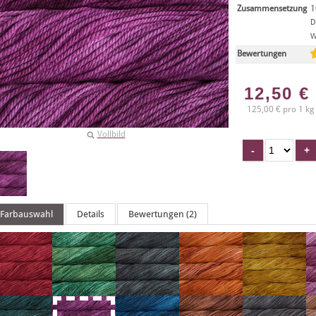
Zusammensetzung
1
D
W
Bewertungen
12,50
€
125,00 € pro 1 kg
Vollbild
Farbauswahl
Details
Bewertungen (2)