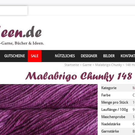
GUTSCHEINE
SALE
NÜTZLICHES
DESIGNER
BILDER
KONTAK
»
»
»
Startseite
Garne
Malabrigo Chunky
148 Ho
Malabrigo Chunky 148
Kategorie
M
Farbe
C
Menge pro Stück
1
Lauflänge / 100g
Maschenprobe
1
Nadelstärke
6
Garnstärke
B