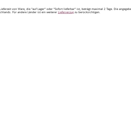
Lieferzeit von Ware, die "auf Lager" oder "Sofort lieferbar" ist, beträgt maximal 2 Tage. Die angege
chlands. Für andere Länder ist ein weiterer
Lieferverzug
zu berücksichtigen.