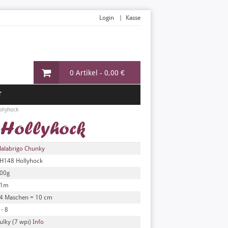
Login
Kasse
0 Artikel -
0,00 €
T
llyhock
 Hollyhock
alabrigo Chunky
H148 Hollyhock
00g
91m
4 Maschen = 10 cm
 - 8
ulky (7 wpi)
Info