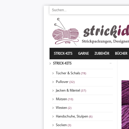
STRICK-KITS
GARNE
ZUBEHÖR
BÜCHER
STRICK-KITS
Tücher & Schals
(78)
Pullover
(32)
Jacken & Mäntel
(37)
Mützen
(10)
Westen
(2)
Handschuhe, Stulpen
(6)
Socken
(3)