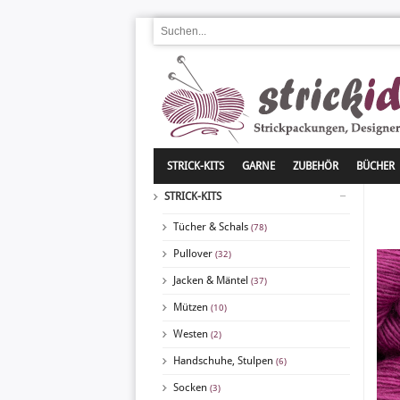
STRICK-KITS
GARNE
ZUBEHÖR
BÜCHER
STRICK-KITS
Tücher & Schals
(78)
Pullover
(32)
Jacken & Mäntel
(37)
Mützen
(10)
Westen
(2)
Handschuhe, Stulpen
(6)
Socken
(3)