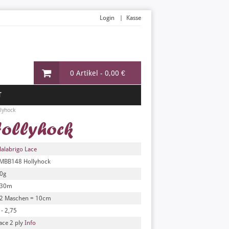
Login
Kasse
0 Artikel -
0,00 €
T
lyhock
Hollyhock
alabrigo Lace
MBB148 Hollyhock
0g
30m
2 Maschen = 10cm
 - 2,75
ace 2 ply
Info