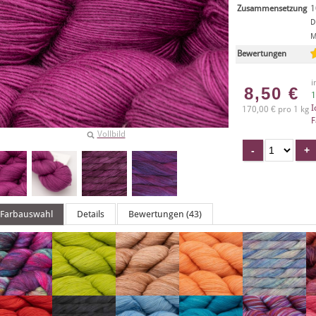
Zusammensetzung
1
D
M
Bewertungen
i
8,50
€
1
I
170,00 € pro 1 kg
F
Vollbild
Farbauswahl
Details
Bewertungen (43)