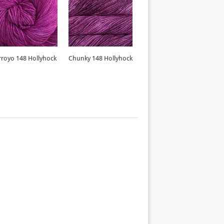
rroyo 148 Hollyhock
Chunky 148 Hollyhock
Noventa 148
Hollyhock