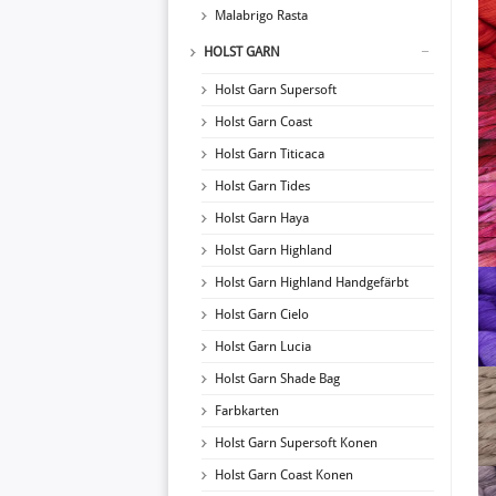
Malabrigo Rasta
HOLST GARN
Holst Garn Supersoft
Holst Garn Coast
Holst Garn Titicaca
Holst Garn Tides
Holst Garn Haya
Holst Garn Highland
Holst Garn Highland Handgefärbt
Holst Garn Cielo
Holst Garn Lucia
Holst Garn Shade Bag
Farbkarten
Holst Garn Supersoft Konen
Holst Garn Coast Konen