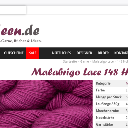
GUTSCHEINE
SALE
NÜTZLICHES
DESIGNER
BILDER
KONTAK
»
»
»
Startseite
Garne
Malabrigo Lace
148 Hol
Malabrigo Lace 148 
Kategorie
M
Farbe
L
Menge pro Stück
5
Lauflänge / 50g
4
Maschenprobe
3
Nadelstärke
2
Garnstärke
L