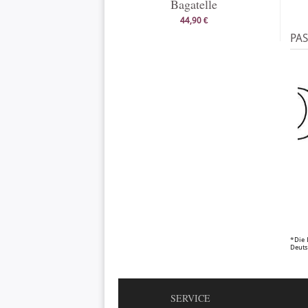
Bagatelle
44,90 €
PA
*Die 
Deuts
SERVICE