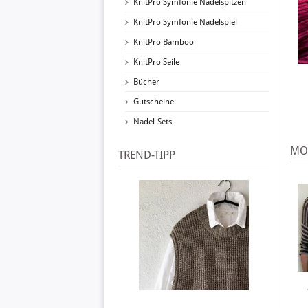
KnitPro Symfonie Nadelspitzen
KnitPro Symfonie Nadelspiel
KnitPro Bamboo
KnitPro Seile
Bücher
Gutscheine
Nadel-Sets
MO
TREND-TIPP