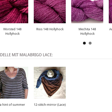
Worsted 148
Rios 148 Hollyhock
Mechita 148
A
Hollyhock
Hollyhock
DELLE MIT MALABRIGO LACE:
a hint of summer
12-stitch-mirror (Lace)