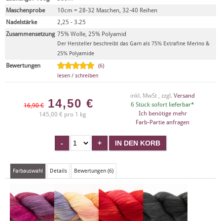
Maschenprobe
10cm = 28-32 Maschen, 32-40 Reihen
Nadelstärke
2,25 - 3.25
Zusammensetzung
75% Wolle, 25% Polyamid
Der Hersteller beschreibt das Garn als 75% Extrafine Merino &
25% Polyamide
Bewertungen
(6)
lesen / schreiben
inkl. MwSt , zzgl.
Versand
14,50
€
6 Stück sofort lieferbar*
16,90 €
Ich benötige mehr
145,00 € pro 1 kg
Farb-Partie anfragen
Farbauswahl
Details
Bewertungen (6)