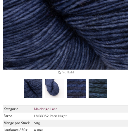
Vollbild
Kategorie
Malabrigo Lace
Farbe
LMBB052 Paris Night
Menge pro Stück
50g
Lauflänge / 50g
430m