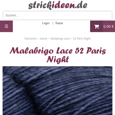
Login
Kasse
☰
0,00 €
»
»
»
Startseite
Garne
Malabrigo Lace
52 Paris Night
Malabrigo Lace 52 Paris
Night