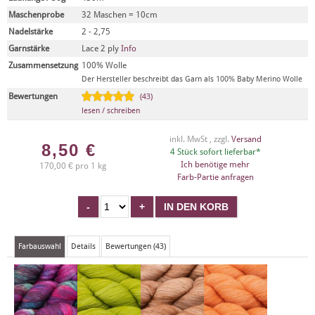
Maschenprobe
32 Maschen = 10cm
Nadelstärke
2 - 2,75
Garnstärke
Lace 2 ply
Info
Zusammensetzung
100% Wolle
Der Hersteller beschreibt das Garn als 100% Baby Merino Wolle
Bewertungen
(43)
lesen / schreiben
inkl. MwSt , zzgl.
Versand
8,50
€
4 Stück sofort lieferbar*
Ich benötige mehr
170,00 € pro 1 kg
Farb-Partie anfragen
Farbauswahl
Details
Bewertungen (43)