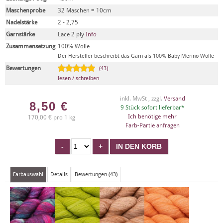
Maschenprobe
32 Maschen = 10cm
Nadelstärke
2 - 2,75
Garnstärke
Lace 2 ply
Info
Zusammensetzung
100% Wolle
Der Hersteller beschreibt das Garn als 100% Baby Merino Wolle
Bewertungen
(43)
lesen / schreiben
inkl. MwSt , zzgl.
Versand
8,50
€
9 Stück sofort lieferbar*
Ich benötige mehr
170,00 € pro 1 kg
Farb-Partie anfragen
Farbauswahl
Details
Bewertungen (43)