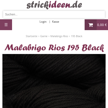
Login
Kasse
☰
0,00 €
»
»
»
Startseite
Garne
Malabrigo Rios
195 Black
Malabrigo Rios 195 Black