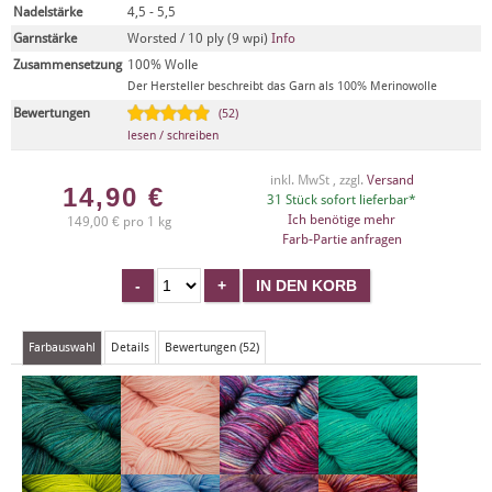
Nadelstärke
4,5 - 5,5
Garnstärke
Worsted / 10 ply (9 wpi)
Info
Zusammensetzung
100% Wolle
Der Hersteller beschreibt das Garn als 100% Merinowolle
Bewertungen
(52)
lesen / schreiben
inkl. MwSt , zzgl.
Versand
14,90
€
31 Stück sofort lieferbar*
Ich benötige mehr
149,00 € pro 1 kg
Farb-Partie anfragen
Farbauswahl
Details
Bewertungen (52)