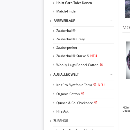
Holst Garn Tides Konen
Match-Finder
FARBVERLAUF
MOD
Zauberball®
Zauberball® Crazy
Zauberperlen
Zauberball® Stärke 6
NEU
Woolly Hugs Bobbel Cotton
AUS ALLER WELT
KnitPro Symfonie Terra
NEU
Organic Cotton
Quince & Co. Chickadee
*Die 
Deuts
Hifa Ask
ZUBEHÖR