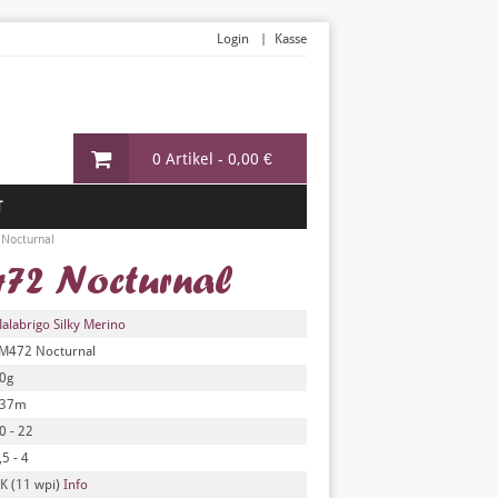
Login
Kasse
0 Artikel -
0,00 €
T
 Nocturnal
472 Nocturnal
alabrigo Silky Merino
M472 Nocturnal
0g
37m
0 - 22
,5 - 4
K (11 wpi)
Info