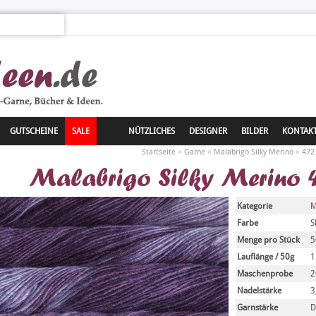
GUTSCHEINE
SALE
NÜTZLICHES
DESIGNER
BILDER
KONTAK
»
»
»
Startseite
Garne
Malabrigo Silky Merino
472
Malabrigo Silky Merino 
Kategorie
M
Farbe
S
Menge pro Stück
5
Lauflänge / 50g
1
Maschenprobe
2
Nadelstärke
3
Garnstärke
D