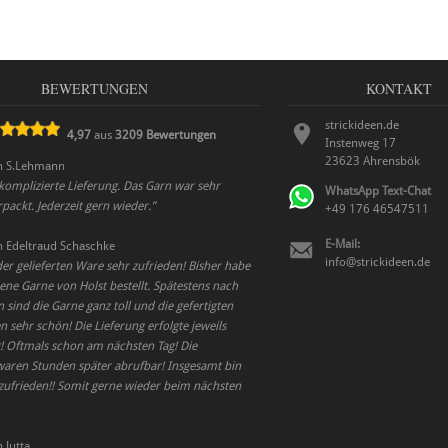
BEWERTUNGEN
KONTAKT
strickideen.de
4,97
aus
3209
Bewertungen
Instenweg 17
23623
Ahrensbök
n
S.Lehmann
komplizierte Lieferung. Das Garn war sehr
WhatsApp Text-Chat
ackt. Jederzeit gern wieder.
”
+49 176 46547511
E-Mail:
n
Edeltraud Schaschke
info@strickideen.de
der gelieferten Ware sehr zufrieden! Bisher habe
ene Garne von Holst bestellt. Spätestens nach
ind die Garne ganz toll und die gefertigten
 sehr schön! Die Lieferung erfolgte jeweils
 Oftmals schon am nächsten Tag! Die
waren Stunden später abrufbar! Insgesamt bin
 zufrieden!! Somit gerne wieder beim nächsten
n
Jutta