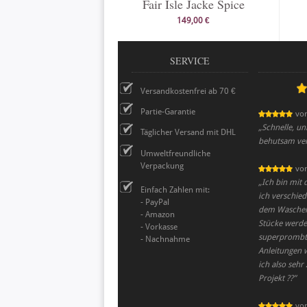
Fair Isle Jacke Spice
149,00 €
SERVICE
Versandkostenfrei ab 70 €
Partie-Garantie
vo
„
Schnelle, un
Täglicher Versand mit DHL
behutsam verp
Umweltfreundliche
Verpackung
vo
„
Ich bin mit 
Einfach Zahlen mit:
ich verschied
- PayPal
dem Waschen s
- Amazon
Stücke werden
- Vorkasse
superprombt!
- Nachnahme
Anleitungen 
ich also sehr
Projekt ??
”
vo