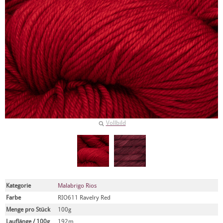
Vollbild
Kategorie
Malabrigo Rios
Farbe
RIO611 Ravelry Red
Menge pro Stück
100g
Lauflänge / 100g
192m