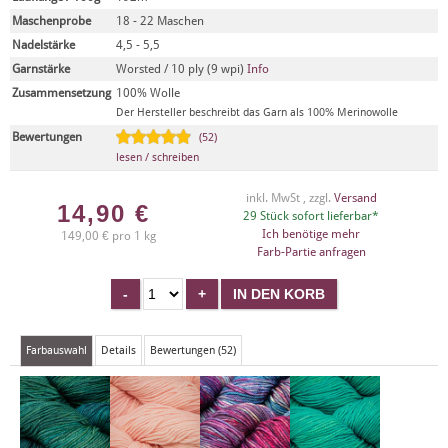
Maschenprobe
18 - 22 Maschen
Nadelstärke
4,5 - 5,5
Garnstärke
Worsted / 10 ply (9 wpi)
Info
Zusammensetzung
100% Wolle
Der Hersteller beschreibt das Garn als 100% Merinowolle
Bewertungen
(52)
lesen / schreiben
inkl. MwSt , zzgl.
Versand
14,90
€
29 Stück sofort lieferbar*
Ich benötige mehr
149,00 € pro 1 kg
Farb-Partie anfragen
Farbauswahl
Details
Bewertungen (52)