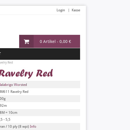
Login
Kasse
0 Artikel -
0,00 €
T
velry Red
Ravelry Red
alabrigo Worsted
M611 Ravelry Red
00g
92m
8M = 10cm
,5 - 5,5
ran / 10 ply (8 wpi)
Info