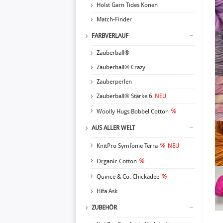
Holst Garn Tides Konen
Match-Finder
FARBVERLAUF
Zauberball®
Zauberball® Crazy
Zauberperlen
Zauberball® Stärke 6
NEU
Woolly Hugs Bobbel Cotton
AUS ALLER WELT
KnitPro Symfonie Terra
NEU
Organic Cotton
Quince & Co. Chickadee
Hifa Ask
ZUBEHÖR