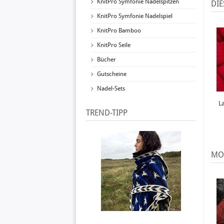
KnitPro Symfonie Nadelspitzen
DIE
KnitPro Symfonie Nadelspiel
KnitPro Bamboo
KnitPro Seile
Bücher
Gutscheine
Nadel-Sets
L
TREND-TIPP
MO