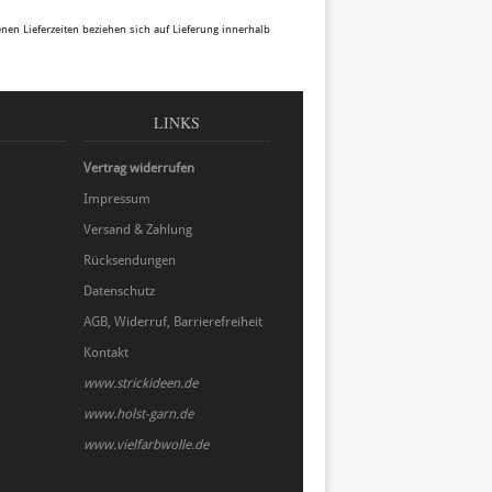
benen Lieferzeiten beziehen sich auf Lieferung innerhalb
LINKS
Vertrag widerrufen
Impressum
Versand & Zahlung
Rücksendungen
Datenschutz
AGB, Widerruf, Barrierefreiheit
Kontakt
www.strickideen.de
www.holst-garn.de
www.vielfarbwolle.de