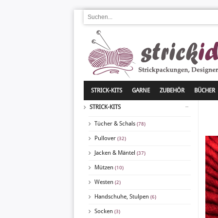
STRICK-KITS
GARNE
ZUBEHÖR
BÜCHER
STRICK-KITS
Tücher & Schals
(78)
Pullover
(32)
Jacken & Mäntel
(37)
Mützen
(10)
Westen
(2)
Handschuhe, Stulpen
(6)
Socken
(3)