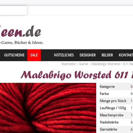
GUTSCHEINE
SALE
NÜTZLICHES
DESIGNER
BILDER
KONTAK
»
»
»
Startseite
Garne
Malabrigo Worsted
611 Ra
Malabrigo Worsted 611 
Kategorie
M
Farbe
M
Menge pro Stück
1
Lauflänge / 100g
1
Maschenprobe
1
Nadelstärke
4
Garnstärke
A