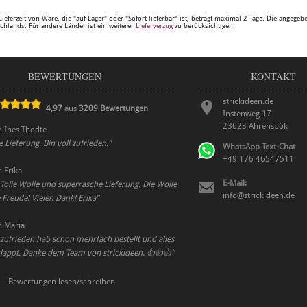
Lieferzeit von Ware, die "auf Lager" oder "Sofort lieferbar" ist, beträgt maximal 2 Tage. Die angege
chlands. Für andere Länder ist ein weiterer
Lieferverzug
zu berücksichtigen.
BEWERTUNGEN
KONTAKT
strickideen.de
4,97
aus
3209
Bewertungen
Instenweg 17
23623
Ahrensbök
n
Ines Thodte
e Lieferung. Bin voll zufrieden.
”
WhatsApp Text-Chat
+49 176 46547511
n
Erika
E-Mail:
 Tolle Wolle und superrasche Lieferung. Die Wolle
info@strickideen.de
Freude! Vielen Dank! Erika
”
n
Maria
 zufrieden hab schon mehrfach bestellt und alles
klappt. Danke dem Team von strickideen. 👍👍👍
”
Bewertungen lesen/schreiben