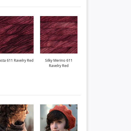
sta 611 Ravelry Red
Silky Merino 611
Mechita 611 Ravelry
Ravelry Red
Red