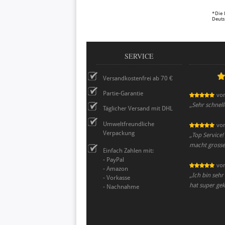
*Die 
Deuts
SERVICE
Versandkostenfrei ab 70 €
Partie-Garantie
vo
„
Sehr schnell
Täglicher Versand mit DHL
Umweltfreundliche
vo
Verpackung
„
Top Service!
macht grosse 
Einfach Zahlen mit:
- PayPal
vo
- Amazon
„
Ich bin sehr
- Vorkasse
hat super ge
- Nachnahme