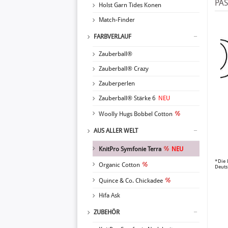
PA
Holst Garn Tides Konen
Match-Finder
FARBVERLAUF
Zauberball®
Zauberball® Crazy
Zauberperlen
Zauberball® Stärke 6
NEU
Woolly Hugs Bobbel Cotton
AUS ALLER WELT
KnitPro Symfonie Terra
NEU
*Die 
Organic Cotton
Deuts
Quince & Co. Chickadee
Hifa Ask
ZUBEHÖR