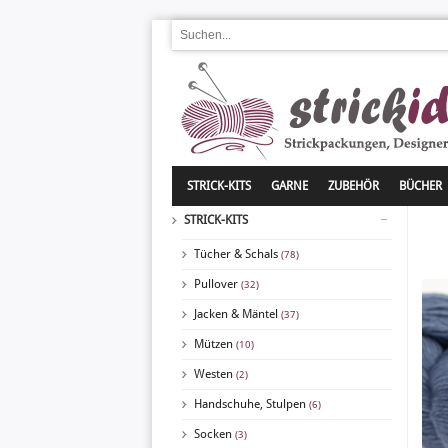
STRICK-KITS
GARNE
ZUBEHÖR
BÜCHER
STRICK-KITS
Tücher & Schals
(78)
Pullover
(32)
Jacken & Mäntel
(37)
Mützen
(10)
Westen
(2)
Handschuhe, Stulpen
(6)
Socken
(3)