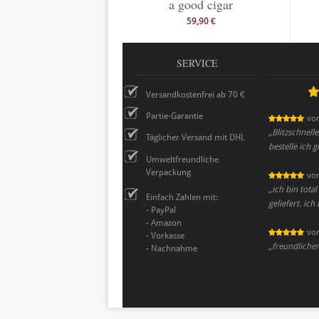
a good cigar
59,90 €
SERVICE
Versandkostenfrei ab 70 €
Partie-Garantie
vo
„
Blitzschnell
Täglicher Versand mit DHL
bestelle ich 
Umweltfreundliche
Verpackung
vo
„
ich bin tota
Einfach Zahlen mit:
geliefert. ich
- PayPal
- Amazon
vo
- Vorkasse
„
freundlicher
- Nachnahme