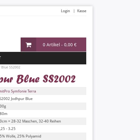
Login
Kasse
0 Artikel -
0,00 €
T
r Blue SS2002
pur Blue SS2002
nitPro Symfonie Terra
S2002 Jodhpur Blue
00g
80m
0cm = 28-32 Maschen, 32-40 Reihen
,25 - 3.25
5% Wolle, 25% Polyamid