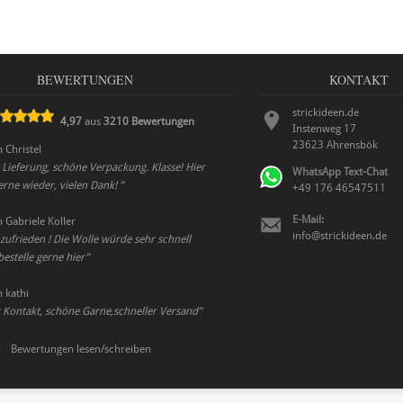
BEWERTUNGEN
KONTAKT
strickideen.de
4,97
aus
3210
Bewertungen
Instenweg 17
23623
Ahrensbök
n
Christel
e Lieferung, schöne Verpackung. Klasse! Hier
WhatsApp Text-Chat
gerne wieder, vielen Dank!
”
+49 176 46547511
E-Mail:
n
Gabriele Koller
info@strickideen.de
l zufrieden ! Die Wolle würde sehr schnell
 bestelle gerne hier
”
n
kathi
 Kontakt, schöne Garne,schneller Versand
”
Bewertungen lesen/schreiben