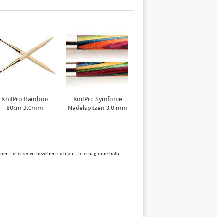
KnitPro Bamboo
KnitPro Symfonie
KnitPro Bamboo
80cm 3,0mm
Nadelspitzen 3,0 mm
80cm 3,25mm
benen Lieferzeiten beziehen sich auf Lieferung innerhalb