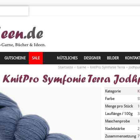
GUTSCHEINE
SALE
NÜTZLICHES
DESIGNER
BILDER
KONTAK
»
»
»
Startseite
Garne
KnitPro Symfonie Terra
Jodhpu
KnitPro Symfonie Terra Jodh
Kategorie
K
Farbe
S
Menge pro Stück
1
Lauflänge / 100g
3
Maschenprobe
1
Nadelstärke
2
Zusammensetzung
7