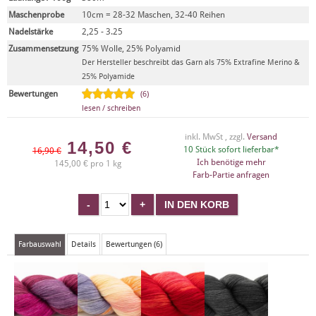
Maschenprobe
10cm = 28-32 Maschen, 32-40 Reihen
Nadelstärke
2,25 - 3.25
Zusammensetzung
75% Wolle, 25% Polyamid
Der Hersteller beschreibt das Garn als 75% Extrafine Merino &
25% Polyamide
Bewertungen
(6)
lesen / schreiben
inkl. MwSt , zzgl.
Versand
14,50
€
10 Stück sofort lieferbar*
16,90 €
Ich benötige mehr
145,00 € pro 1 kg
Farb-Partie anfragen
Farbauswahl
Details
Bewertungen (6)