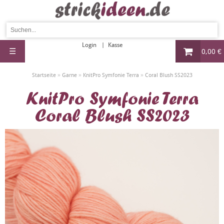
Login
Kasse
☰
0,00 €
»
»
»
Startseite
Garne
KnitPro Symfonie Terra
Coral Blush SS2023
KnitPro Symfonie Terra
Coral Blush SS2023