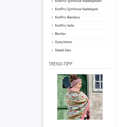
KnitPro Symfonie Nadelspitzen
KnitPro Symfonie Nadelspiel
KnitPro Bamboo
KnitPro Seile
Bücher
Gutscheine
Nadel-Sets
TREND-TIPP