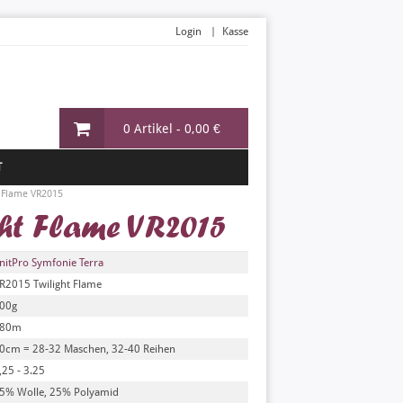
Login
Kasse
0 Artikel -
0,00 €
T
t Flame VR2015
ght Flame VR2015
nitPro Symfonie Terra
R2015 Twilight Flame
00g
80m
0cm = 28-32 Maschen, 32-40 Reihen
,25 - 3.25
5% Wolle, 25% Polyamid