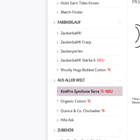
PA
Holst Garn Tides Konen
Match-Finder
FARBVERLAUF
Zauberball®
Zauberball® Crazy
Zauberperlen
Zauberball® Stärke 6
NEU
Woolly Hugs Bobbel Cotton
AUS ALLER WELT
KnitPro Symfonie Terra
NEU
*Die 
Organic Cotton
Deuts
Quince & Co. Chickadee
Hifa Ask
ZUBEHÖR