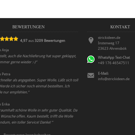
BEWERTUNGEN
KONTAKT
strickideen.de
4,97
aus
3209
Bewertungen
Instenweg 17
23623
Ahrensbök
n
Anja
stellt, auch die Nachlieferung hat super geklappt,
WhatsApp Text-Chat
immer gerne wieder :-)
”
+49 176 46547511
E-Mail:
n
Petra
info@strickideen.de
neller als angegeben. Super Wolle. Läßt sich toll
Werde ich sicher noch einmal bestellten. Ich
le nur empfehlen.
”
n
Erika
traumhaft schöne Wolle in sehr guter Qualität. Da
 Wünsche offen. Kaum bestellt, trifft die Wolle
ndum, ein toller Service! Danke!
”