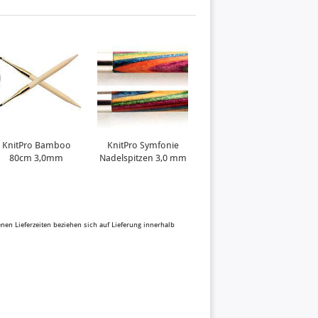
KnitPro Bamboo
KnitPro Symfonie
KnitPro Bamboo
80cm 3,0mm
Nadelspitzen 3,0 mm
80cm 3,25mm
benen Lieferzeiten beziehen sich auf Lieferung innerhalb