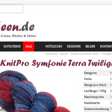
GUTSCHEINE
SALE
NÜTZLICHES
DESIGNER
BILDER
KONTAK
»
»
»
Startseite
Garne
KnitPro Symfonie Terra
Twiligh
KnitPro Symfonie Terra Twili
Kategorie
K
Farbe
V
Menge pro Stück
1
Lauflänge / 100g
3
Maschenprobe
1
Nadelstärke
2
Zusammensetzung
7