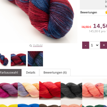
D
M
Bewertungen
14,
16,90 €
145,00 € pro 
Vollbild
Farbauswahl
Details
Bewertungen (6)