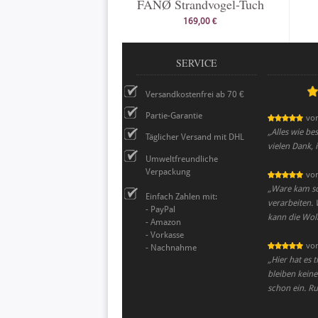
FANØ Strandvogel-Tuch
169,00 €
SERVICE
Versandkostenfrei ab 70 €
Partie-Garantie
vo
„
Alles wie be
Täglicher Versand mit DHL
vielen Dank, 
Umweltfreundliche
Verpackung
vo
„
Ware kam sch
Einfach Zahlen mit:
verarbeiten. 
- PayPal
kann die Wol
- Amazon
- Vorkasse
vo
- Nachnahme
„
Hier hat es 
bleiben keine
schon ein. Ru