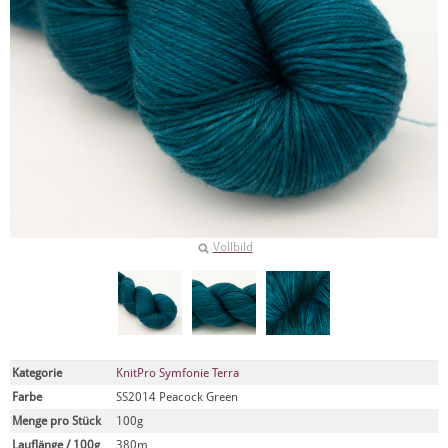
Vollbild
Kategorie
KnitPro Symfonie Terra
Farbe
SS2014 Peacock Green
Menge pro Stück
100g
Lauflänge / 100g
380m