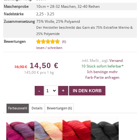
Maschenprobe
10cm = 28-32 Maschen, 32-40 Reihen
Nadelstärke
2,25 - 3.25
Zusammensetzung
75% Wolle, 25% Polyamid
Der Hersteller beschreibt das Garn als 75% Extrafine Merino &
25% Polyamide
Bewertungen
(6)
lesen / schreiben
inkl. MwSt , zzgl.
Versand
14,50
€
10 Stück sofort lieferbar*
16,90 €
Ich benötige mehr
145,00 € pro 1 kg
Farb-Partie anfragen
Farbauswahl
Details
Bewertungen (6)