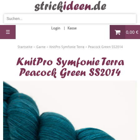
Login
Kasse
☰
0,00 €
»
»
»
Startseite
Garne
KnitPro Symfonie Terra
Peacock Green SS2014
KnitPro Symfonie Terra
Peacock Green SS2014