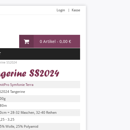
Login
Kasse
0 Artikel -
0,00 €
T
rine SS2024
ngerine SS2024
nitPro Symfonie Terra
S2024 Tangerine
00g
80m
0cm = 28-32 Maschen, 32-40 Reihen
,25 - 3.25
5% Wolle, 25% Polyamid