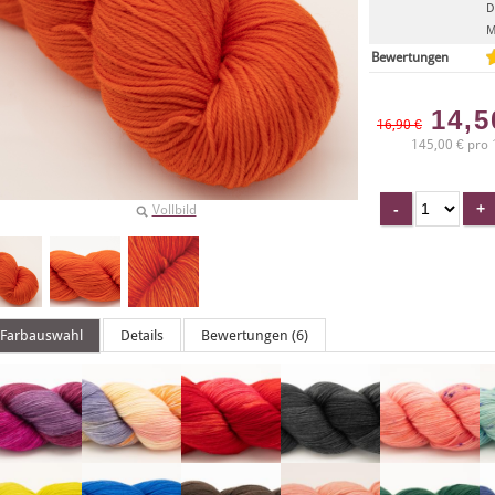
D
M
Bewertungen
14,
16,90 €
145,00 € pro 
Vollbild
Farbauswahl
Details
Bewertungen (6)