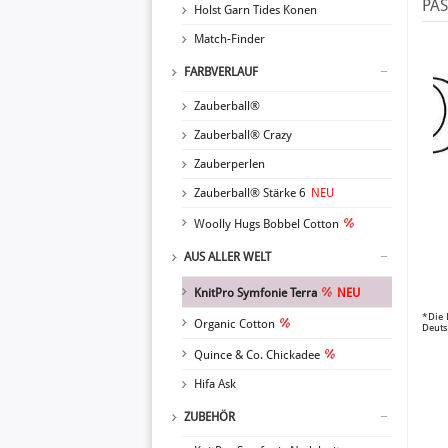
PA
Holst Garn Tides Konen
Match-Finder
FARBVERLAUF
Zauberball®
Zauberball® Crazy
Zauberperlen
Zauberball® Stärke 6
NEU
Woolly Hugs Bobbel Cotton
AUS ALLER WELT
KnitPro Symfonie Terra
NEU
*Die 
Organic Cotton
Deuts
Quince & Co. Chickadee
Hifa Ask
ZUBEHÖR