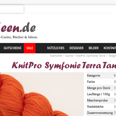
GUTSCHEINE
SALE
NÜTZLICHES
DESIGNER
BILDER
KONTAK
»
»
»
Startseite
Garne
KnitPro Symfonie Terra
Tange
KnitPro Symfonie Terra Ta
Kategorie
K
Farbe
S
Menge pro Stück
1
Lauflänge / 100g
3
Maschenprobe
1
Nadelstärke
2
Zusammensetzung
7