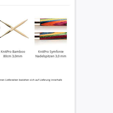
KnitPro Bamboo
KnitPro Symfonie
KnitPro Bamboo
80cm 3,0mm
Nadelspitzen 3,0 mm
80cm 3,25mm
benen Lieferzeiten beziehen sich auf Lieferung innerhalb