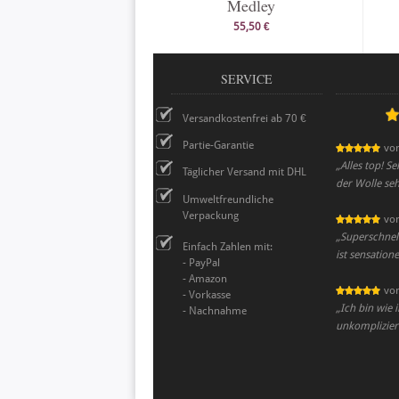
Medley
55,50 €
SERVICE
Versandkostenfrei ab 70 €
Partie-Garantie
vo
„
Alles top! S
Täglicher Versand mit DHL
der Wolle seh
Umweltfreundliche
Verpackung
vo
„
Superschnel
Einfach Zahlen mit:
ist sensationel
- PayPal
- Amazon
vo
- Vorkasse
„
Ich bin wie
- Nachnahme
unkomplizier