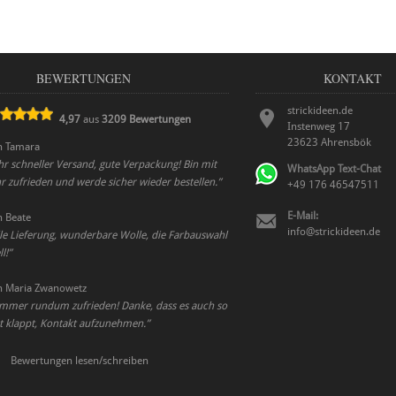
BEWERTUNGEN
KONTAKT
strickideen.de
4,97
aus
3209
Bewertungen
Instenweg 17
23623
Ahrensbök
n
Tamara
ehr schneller Versand, gute Verpackung! Bin mit
WhatsApp Text-Chat
r zufrieden und werde sicher wieder bestellen.
”
+49 176 46547511
E-Mail:
n
Beate
info@strickideen.de
le Lieferung, wunderbare Wolle, die Farbauswahl
l!
”
n
Maria Zwanowetz
 immer rundum zufrieden! Danke, dass es auch so
t klappt, Kontakt aufzunehmen.
”
Bewertungen lesen/schreiben