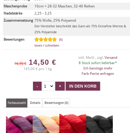
Maschenprobe
10cm = 28-32 Maschen, 32-40 Reihen
Nadelstärke
2,25 - 3.25
Zusammensetzung
75% Wolle, 25% Polyamid
Der Hersteller beschreibt das Garn als 75% Extrafine Merino &
25% Polyamide
Bewertungen
(6)
lesen / schreiben
inkl. MwSt , zzgl.
Versand
14,50
€
8 Stück sofort lieferbar*
16,90 €
Ich benötige mehr
145,00 € pro 1 kg
Farb-Partie anfragen
Farbauswahl
Details
Bewertungen (6)