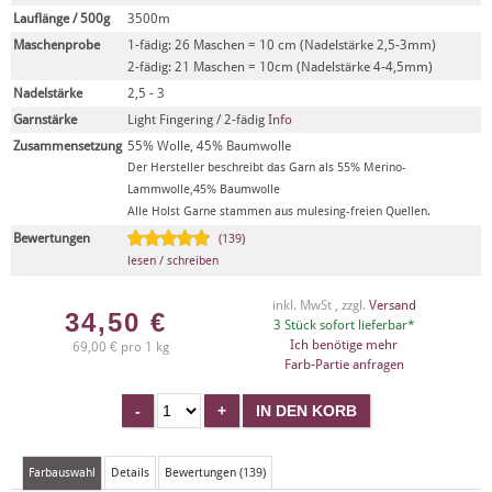
Lauflänge / 500g
3500m
Maschenprobe
1-fädig: 26 Maschen = 10 cm (Nadelstärke 2,5-3mm)
2-fädig: 21 Maschen = 10cm (Nadelstärke 4-4,5mm)
Nadelstärke
2,5 - 3
Garnstärke
Light Fingering / 2-fädig
Info
Zusammensetzung
55% Wolle, 45% Baumwolle
Der Hersteller beschreibt das Garn als 55% Merino-
Lammwolle,45% Baumwolle
Alle Holst Garne stammen aus mulesing-freien Quellen.
Bewertungen
(139)
lesen / schreiben
inkl. MwSt , zzgl.
Versand
34,50
€
3 Stück sofort lieferbar*
Ich benötige mehr
69,00 € pro 1 kg
Farb-Partie anfragen
Farbauswahl
Details
Bewertungen (139)