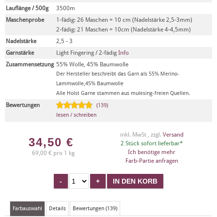
Lauflänge / 500g
3500m
Maschenprobe
1-fädig: 26 Maschen = 10 cm (Nadelstärke 2,5-3mm)
2-fädig: 21 Maschen = 10cm (Nadelstärke 4-4,5mm)
Nadelstärke
2,5 - 3
Garnstärke
Light Fingering / 2-fädig
Info
Zusammensetzung
55% Wolle, 45% Baumwolle
Der Hersteller beschreibt das Garn als 55% Merino-
Lammwolle,45% Baumwolle
Alle Holst Garne stammen aus mulesing-freien Quellen.
Bewertungen
(139)
lesen / schreiben
inkl. MwSt , zzgl.
Versand
34,50
€
2 Stück sofort lieferbar*
Ich benötige mehr
69,00 € pro 1 kg
Farb-Partie anfragen
Farbauswahl
Details
Bewertungen (139)