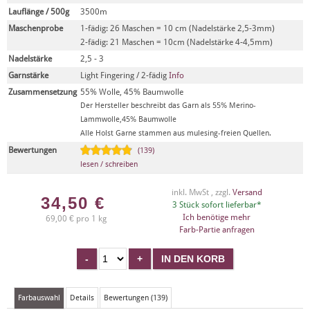
Lauflänge / 500g
3500m
Maschenprobe
1-fädig: 26 Maschen = 10 cm (Nadelstärke 2,5-3mm)
2-fädig: 21 Maschen = 10cm (Nadelstärke 4-4,5mm)
Nadelstärke
2,5 - 3
Garnstärke
Light Fingering / 2-fädig
Info
Zusammensetzung
55% Wolle, 45% Baumwolle
Der Hersteller beschreibt das Garn als 55% Merino-
Lammwolle,45% Baumwolle
Alle Holst Garne stammen aus mulesing-freien Quellen.
Bewertungen
(139)
lesen / schreiben
inkl. MwSt , zzgl.
Versand
34,50
€
3 Stück sofort lieferbar*
Ich benötige mehr
69,00 € pro 1 kg
Farb-Partie anfragen
Farbauswahl
Details
Bewertungen (139)