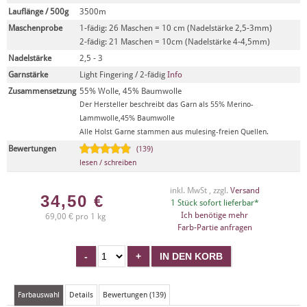
Lauflänge / 500g
3500m
Maschenprobe
1-fädig: 26 Maschen = 10 cm (Nadelstärke 2,5-3mm)
2-fädig: 21 Maschen = 10cm (Nadelstärke 4-4,5mm)
Nadelstärke
2,5 - 3
Garnstärke
Light Fingering / 2-fädig
Info
Zusammensetzung
55% Wolle, 45% Baumwolle
Der Hersteller beschreibt das Garn als 55% Merino-
Lammwolle,45% Baumwolle
Alle Holst Garne stammen aus mulesing-freien Quellen.
Bewertungen
(139)
lesen / schreiben
inkl. MwSt , zzgl.
Versand
34,50
€
1 Stück sofort lieferbar*
Ich benötige mehr
69,00 € pro 1 kg
Farb-Partie anfragen
Farbauswahl
Details
Bewertungen (139)