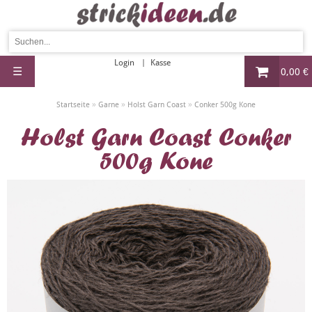
Login
Kasse
☰
0,00 €
»
»
»
Startseite
Garne
Holst Garn Coast
Conker 500g Kone
Holst Garn Coast Conker
500g Kone