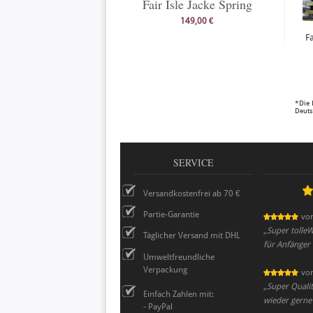
Fair Isle Jacke Spring
149,00 €
F
*Die 
Deuts
SERVICE
Versandkostenfrei ab 70 €
Partie-Garantie
vo
„
Super tolleW
Täglicher Versand mit DHL
für Anfänger
Umweltfreundliche
Verpackung
vo
„
Super Qualit
Einfach Zahlen mit:
wieder gerne 
- PayPal