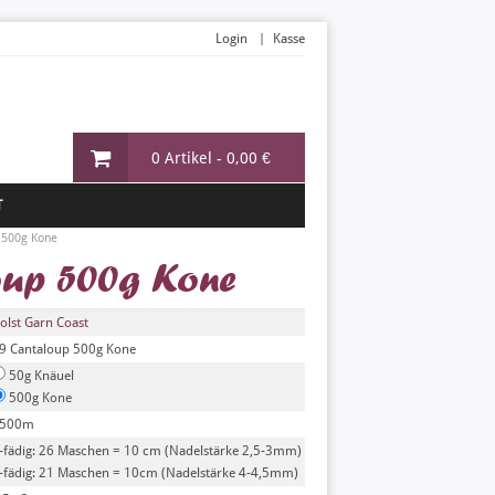
Login
Kasse
0 Artikel -
0,00 €
T
 500g Kone
oup 500g Kone
olst Garn Coast
9 Cantaloup 500g Kone
50g Knäuel
500g Kone
500m
-fädig: 26 Maschen = 10 cm (Nadelstärke 2,5-3mm)
-fädig: 21 Maschen = 10cm (Nadelstärke 4-4,5mm)