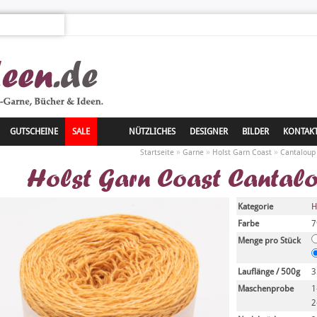
GUTSCHEINE
SALE
NÜTZLICHES
DESIGNER
BILDER
KONTAK
»
»
»
Startseite
Garne
Holst Garn Coast
Cantaloup
Holst Garn Coast Cantal
Kategorie
H
Farbe
7
Menge pro Stück
Lauflänge / 500g
3
Maschenprobe
1
2