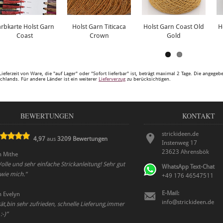
arbkarte Holst Garn
Holst Garn Titicaca
Holst Garn Coast Old
H
Coast
Crown
Gold
Lieferzeit von Ware, die "auf Lager" oder "Sofort lieferbar" ist, beträgt maximal 2 Tage. Die angege
chlands. Für andere Länder ist ein weiterer
Lieferverzug
zu berücksichtigen.
BEWERTUNGEN
KONTAKT
strickideen.de
4,97
aus
3209
Bewertungen
Instenweg 17
23623
Ahrensbök
n
Mithe
olle und sehr einfache Strickanleitung! Sehr gut
WhatsApp Text-Chat
 wie mich.
”
+49 176 46547511
E-Mail:
n
Evelyn
info@strickideen.de
ät,bin sehr zufrieden, schnelle Lieferung,immer
:-)
”