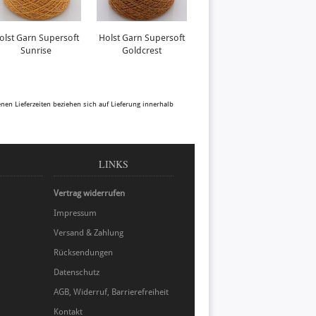
olst Garn Supersoft
Holst Garn Supersoft
Holst Garn Tides
Sunrise
Goldcrest
Mustard
benen Lieferzeiten beziehen sich auf Lieferung innerhalb
LINKS
Vertrag widerrufen
Impressum
Versand & Zahlung
Rücksendungen
Datenschutz
AGB, Widerruf, Barrierefreiheit
Kontakt