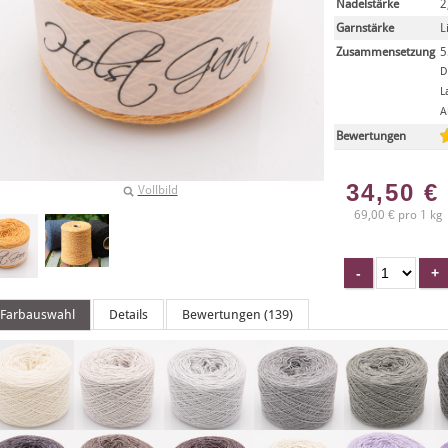
Nadelstärke
2
Garnstärke
L
Zusammensetzung
5
D
L
A
Bewertungen
34,50
€
Vollbild
69,00 € pro 1 kg
Farbauswahl
Details
Bewertungen (139)