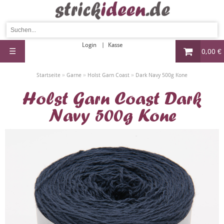
Login
Kasse
☰
0,00 €
»
»
»
Startseite
Garne
Holst Garn Coast
Dark Navy 500g Kone
Holst Garn Coast Dark
Navy 500g Kone