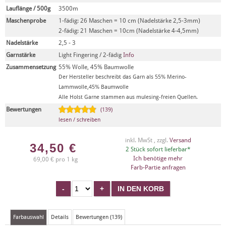
Lauflänge / 500g
3500m
Maschenprobe
1-fädig: 26 Maschen = 10 cm (Nadelstärke 2,5-3mm)
2-fädig: 21 Maschen = 10cm (Nadelstärke 4-4,5mm)
Nadelstärke
2,5 - 3
Garnstärke
Light Fingering / 2-fädig
Info
Zusammensetzung
55% Wolle, 45% Baumwolle
Der Hersteller beschreibt das Garn als 55% Merino-
Lammwolle,45% Baumwolle
Alle Holst Garne stammen aus mulesing-freien Quellen.
Bewertungen
(139)
lesen / schreiben
inkl. MwSt , zzgl.
Versand
34,50
€
2 Stück sofort lieferbar*
Ich benötige mehr
69,00 € pro 1 kg
Farb-Partie anfragen
Farbauswahl
Details
Bewertungen (139)