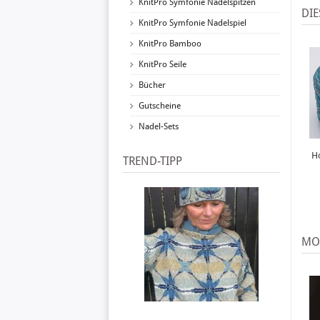
KnitPro Symfonie Nadelspitzen
DIE
KnitPro Symfonie Nadelspiel
KnitPro Bamboo
KnitPro Seile
Bücher
Gutscheine
Nadel-Sets
H
TREND-TIPP
MO