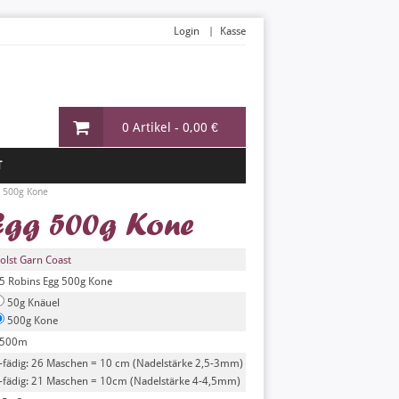
Login
Kasse
0 Artikel -
0,00 €
T
 500g Kone
Egg 500g Kone
olst Garn Coast
5 Robins Egg 500g Kone
50g Knäuel
500g Kone
500m
-fädig: 26 Maschen = 10 cm (Nadelstärke 2,5-3mm)
-fädig: 21 Maschen = 10cm (Nadelstärke 4-4,5mm)