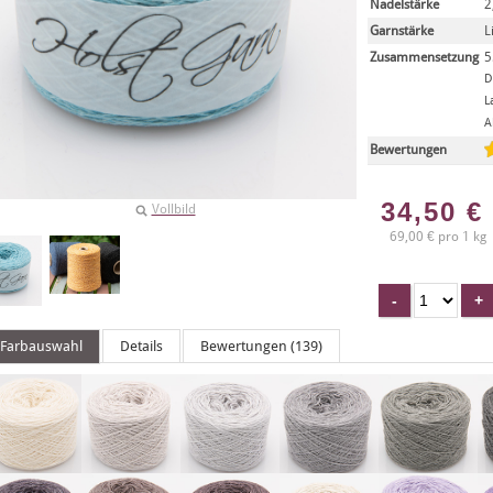
Nadelstärke
2
Garnstärke
L
Zusammensetzung
5
D
L
A
Bewertungen
34,50
€
Vollbild
69,00 € pro 1 kg
Farbauswahl
Details
Bewertungen (139)