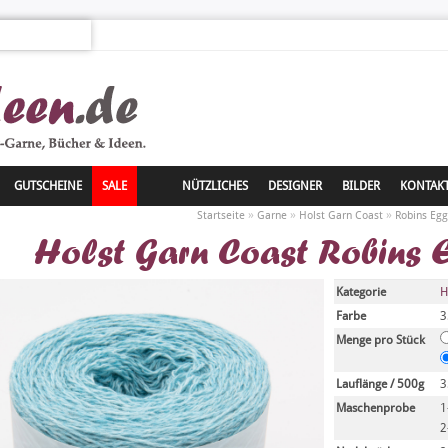
GUTSCHEINE
SALE
NÜTZLICHES
DESIGNER
BILDER
KONTAK
»
»
»
Startseite
Garne
Holst Garn Coast
Robins Egg
Holst Garn Coast Robins 
Kategorie
H
Farbe
3
Menge pro Stück
Lauflänge / 500g
3
Maschenprobe
1
2