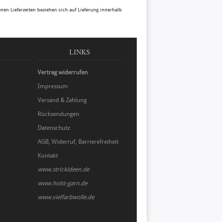
benen Lieferzeiten beziehen sich auf Lieferung innerhalb
LINKS
Vertrag widerrufen
Impressum
Versand & Zahlung
Rücksendungen
Datenschutz
AGB, Widerruf, Barrierefreiheit
Kontakt
www.strickideen.de
www.holst-garn.de
www.vielfarbwolle.de