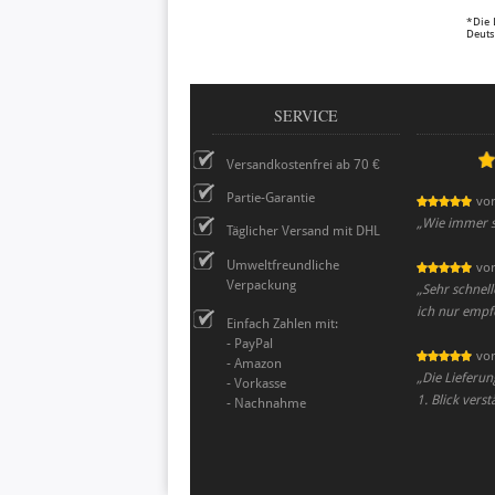
*Die 
Deuts
SERVICE
Versandkostenfrei ab 70 €
Partie-Garantie
vo
„
Wie immer se
Täglicher Versand mit DHL
Umweltfreundliche
vo
Verpackung
„
Sehr schnel
ich nur empf
Einfach Zahlen mit:
- PayPal
vo
- Amazon
„
Die Lieferun
- Vorkasse
1. Blick vers
- Nachnahme