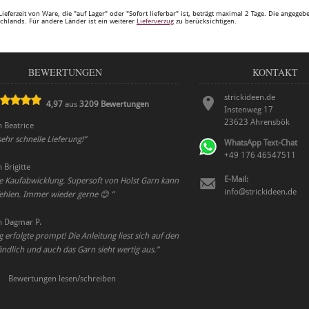
Lieferzeit von Ware, die "auf Lager" oder "Sofort lieferbar" ist, beträgt maximal 2 Tage. Die angege
chlands. Für andere Länder ist ein weiterer
Lieferverzug
zu berücksichtigen.
BEWERTUNGEN
KONTAKT
strickideen.de
4,97
aus
3209
Bewertungen
Instenweg 17
23623
Ahrensbök
n
Beatrice
hr schnelle Lieferung!
”
WhatsApp Text-Chat
+49 176 46547511
n
Brigitte
E-Mail:
le Kaufabwicklung. Supersoft von Holst Garn kann
info@strickideen.de
ehlen. Immer wieder gerne 😊
”
n
Dagmar P.
g erfolgte prompt! Die Anleitung liest sich auf den
tändlich und auch das Garn sieht wertig aus.
”
Bewertungen lesen/schreiben