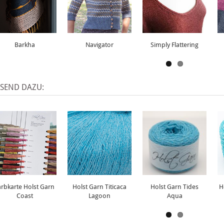
Barkha
Navigator
Simply Flattering
SSEND DAZU:
arbkarte Holst Garn
Holst Garn Titicaca
Holst Garn Tides
H
Coast
Lagoon
Aqua