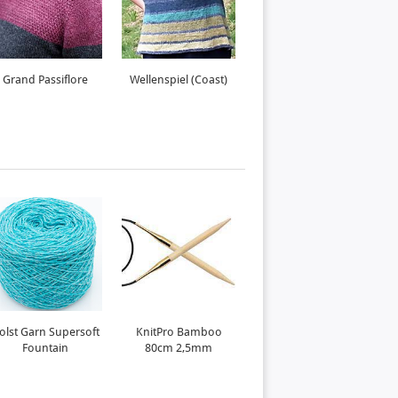
Grand Passiflore
Wellenspiel (Coast)
Mondsee
olst Garn Supersoft
KnitPro Bamboo
KnitPro Bamboo
Fountain
80cm 2,5mm
80cm 2,75mm