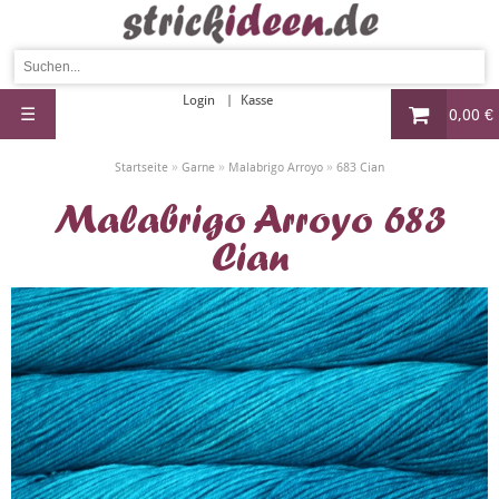
Login
Kasse
☰
0,00 €
»
»
»
Startseite
Garne
Malabrigo Arroyo
683 Cian
Malabrigo Arroyo 683
Cian