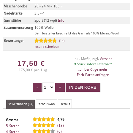
Maschenprobe
20 - 24 M = 10cm
Nadelstärke
3,5 - 4
Garnstärke
Sport (12 wpi)
Info
Zusammensetzung
100% Wolle
Der Hersteller beschreibt das Garn als 100% Merino Wool
Bewertungen
(14)
lesen / schreiben
inkl. MwSt , zzgl.
Versand
17,50
€
9 Stück sofort lieferbar*
Ich benötige mehr
175,00 € pro 1 kg
Farb-Partie anfragen
Bewertungen (14)
Farbauswahl
Details
4,79
Gesamt
(13)
5-Sterne
(0)
4-Sterne