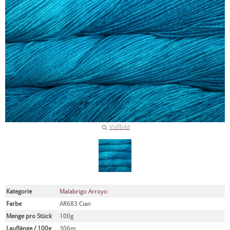
Vollbild
Kategorie
Malabrigo Arroyo
Farbe
AR683 Cian
Menge pro Stück
100g
Lauflänge / 100g
306m