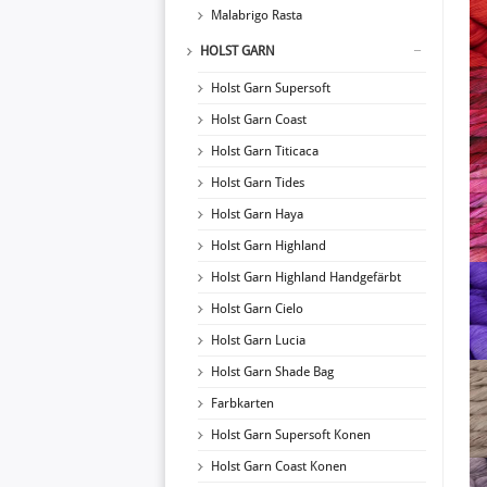
Malabrigo Rasta
HOLST GARN
Holst Garn Supersoft
Holst Garn Coast
Holst Garn Titicaca
Holst Garn Tides
Holst Garn Haya
Holst Garn Highland
Holst Garn Highland Handgefärbt
Holst Garn Cielo
Holst Garn Lucia
Holst Garn Shade Bag
Farbkarten
Holst Garn Supersoft Konen
Holst Garn Coast Konen