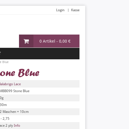
Login
Kasse
0 Artikel -
0,00 €
T
e Blue
tone Blue
alabrigo Lace
MBB099 Stone Blue
0g
30m
2 Maschen = 10cm
 - 2,75
ace 2 ply
Info