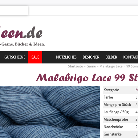
GUTSCHEINE
SALE
NÜTZLICHES
DESIGNER
BILDER
KONTAK
»
»
»
Startseite
Garne
Malabrigo Lace
99 Ston
Malabrigo Lace 99 S
Kategorie
M
Farbe
L
Menge pro Stück
5
Lauflänge / 50g
4
Maschenprobe
3
Nadelstärke
2
Garnstärke
L