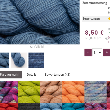
Zusammensetzung
1
D
M
Bewertungen
i
8,50
€
7
I
170,00 € pro 1 kg
F
Vollbild
Farbauswahl
Details
Bewertungen (43)