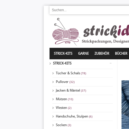
STRICK-KITS
GARNE
ZUBEHÖR
BÜCHER
STRICK-KITS
Tücher & Schals
(78)
Pullover
(32)
Jacken & Mäntel
(37)
Mützen
(10)
Westen
(2)
Handschuhe, Stulpen
(6)
Socken
(3)