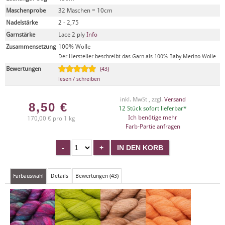
Maschenprobe
32 Maschen = 10cm
Nadelstärke
2 - 2,75
Garnstärke
Lace 2 ply
Info
Zusammensetzung
100% Wolle
Der Hersteller beschreibt das Garn als 100% Baby Merino Wolle
Bewertungen
(43)
lesen / schreiben
inkl. MwSt , zzgl.
Versand
8,50
€
12 Stück sofort lieferbar*
Ich benötige mehr
170,00 € pro 1 kg
Farb-Partie anfragen
Farbauswahl
Details
Bewertungen (43)