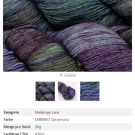
Vollbild
Kategorie
Malabrigo Lace
Farbe
LMBB863 Zarzamora
Menge pro Stück
50g
Lauflänge / 50g
430m