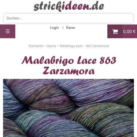
Login
Kasse
☰
0,00 €
»
»
»
Startseite
Garne
Malabrigo Lace
863 Zarzamora
Malabrigo Lace 863
Zarzamora