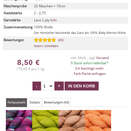
Maschenprobe
32 Maschen = 10cm
Nadelstärke
2 - 2,75
Garnstärke
Lace 2 ply
Info
Zusammensetzung
100% Wolle
Der Hersteller beschreibt das Garn als 100% Baby Merino Wolle
Bewertungen
(43)
lesen / schreiben
inkl. MwSt , zzgl.
Versand
8,50
€
9 Stück sofort lieferbar*
Ich benötige mehr
170,00 € pro 1 kg
Farb-Partie anfragen
Farbauswahl
Details
Bewertungen (43)