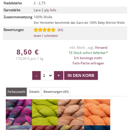
Nadelstärke
2 - 2,75
Garnstärke
Lace 2 ply
Info
Zusammensetzung
100% Wolle
Der Hersteller beschreibt das Garn als 100% Baby Merino Wolle
Bewertungen
(43)
lesen / schreiben
inkl. MwSt , zzgl.
Versand
8,50
€
16 Stück sofort lieferbar*
Ich benötige mehr
170,00 € pro 1 kg
Farb-Partie anfragen
Farbauswahl
Details
Bewertungen (43)