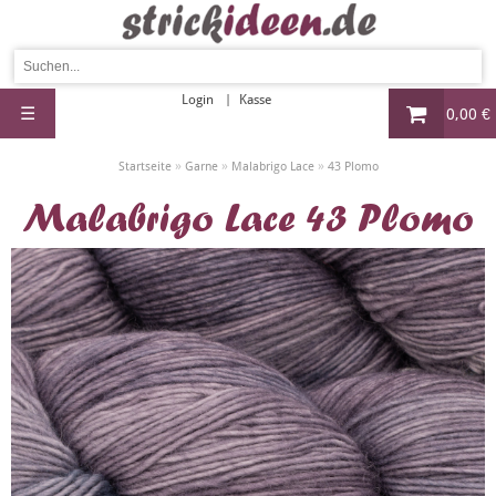
Login
Kasse
☰
0,00 €
»
»
»
Startseite
Garne
Malabrigo Lace
43 Plomo
Malabrigo Lace 43 Plomo