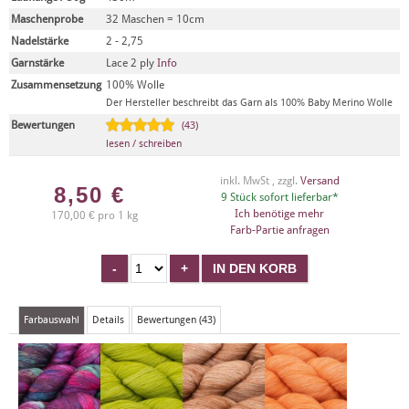
Maschenprobe
32 Maschen = 10cm
Nadelstärke
2 - 2,75
Garnstärke
Lace 2 ply
Info
Zusammensetzung
100% Wolle
Der Hersteller beschreibt das Garn als 100% Baby Merino Wolle
Bewertungen
(43)
lesen / schreiben
inkl. MwSt , zzgl.
Versand
8,50
€
9 Stück sofort lieferbar*
Ich benötige mehr
170,00 € pro 1 kg
Farb-Partie anfragen
Farbauswahl
Details
Bewertungen (43)