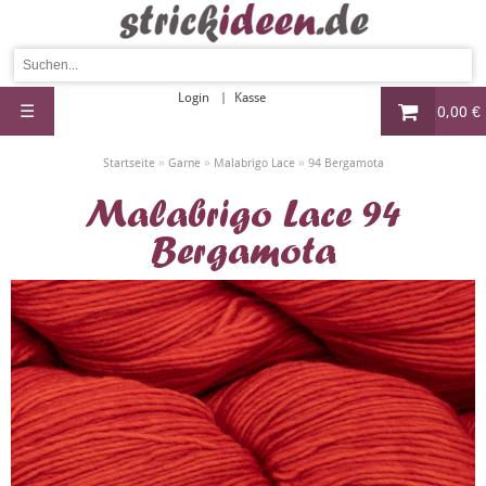
Login
Kasse
☰
0,00 €
»
»
»
Startseite
Garne
Malabrigo Lace
94 Bergamota
Malabrigo Lace 94
Bergamota