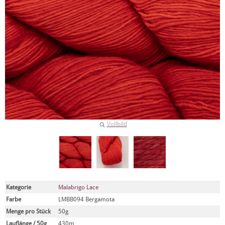
Vollbild
Kategorie
Malabrigo Lace
Farbe
LMBB094 Bergamota
Menge pro Stück
50g
Lauflänge / 50g
430m