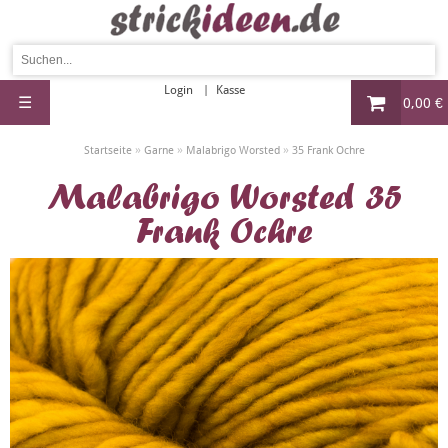
Login
Kasse
☰
0,00 €
»
»
»
Startseite
Garne
Malabrigo Worsted
35 Frank Ochre
Malabrigo Worsted 35
Frank Ochre