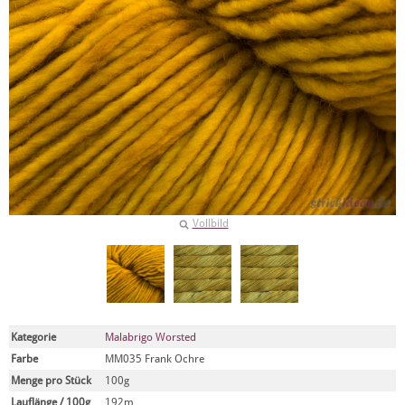
Vollbild
Kategorie
Malabrigo Worsted
Farbe
MM035 Frank Ochre
Menge pro Stück
100g
Lauflänge / 100g
192m