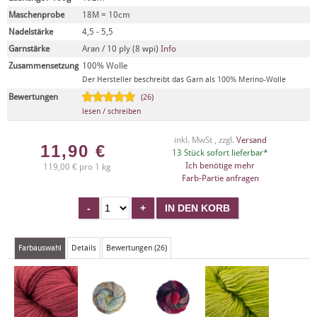
Maschenprobe
18M = 10cm
Nadelstärke
4,5 - 5,5
Garnstärke
Aran / 10 ply (8 wpi)
Info
Zusammensetzung
100% Wolle
Der Hersteller beschreibt das Garn als 100% Merino-Wolle
Bewertungen
(26)
lesen / schreiben
inkl. MwSt , zzgl.
Versand
11,90
€
13 Stück sofort lieferbar*
Ich benötige mehr
119,00 € pro 1 kg
Farb-Partie anfragen
Farbauswahl
Details
Bewertungen (26)