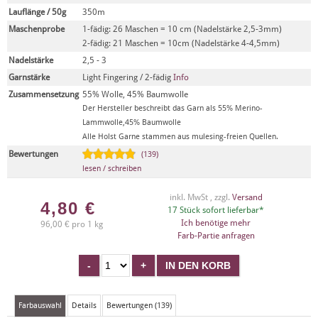
Lauflänge / 50g
350m
Maschenprobe
1-fädig: 26 Maschen = 10 cm (Nadelstärke 2,5-3mm)
2-fädig: 21 Maschen = 10cm (Nadelstärke 4-4,5mm)
Nadelstärke
2,5 - 3
Garnstärke
Light Fingering / 2-fädig
Info
Zusammensetzung
55% Wolle, 45% Baumwolle
Der Hersteller beschreibt das Garn als 55% Merino-
Lammwolle,45% Baumwolle
Alle Holst Garne stammen aus mulesing-freien Quellen.
Bewertungen
(139)
lesen / schreiben
inkl. MwSt , zzgl.
Versand
4,80
€
17 Stück sofort lieferbar*
Ich benötige mehr
96,00 € pro 1 kg
Farb-Partie anfragen
Farbauswahl
Details
Bewertungen (139)