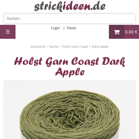
Login
Kasse
☰
0,00 €
»
»
»
Startseite
Garne
Holst Garn Coast
Dark Apple
Holst Garn Coast Dark
Apple