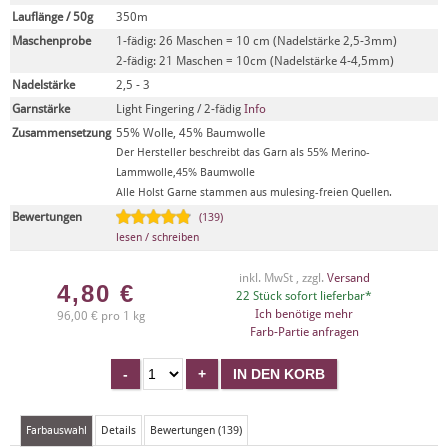
Lauflänge / 50g
350m
Maschenprobe
1-fädig: 26 Maschen = 10 cm (Nadelstärke 2,5-3mm)
2-fädig: 21 Maschen = 10cm (Nadelstärke 4-4,5mm)
Nadelstärke
2,5 - 3
Garnstärke
Light Fingering / 2-fädig
Info
Zusammensetzung
55% Wolle, 45% Baumwolle
Der Hersteller beschreibt das Garn als 55% Merino-
Lammwolle,45% Baumwolle
Alle Holst Garne stammen aus mulesing-freien Quellen.
Bewertungen
(139)
lesen / schreiben
inkl. MwSt , zzgl.
Versand
4,80
€
22 Stück sofort lieferbar*
Ich benötige mehr
96,00 € pro 1 kg
Farb-Partie anfragen
Farbauswahl
Details
Bewertungen (139)