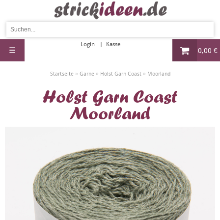
Login
Kasse
☰
0,00 €
»
»
»
Startseite
Garne
Holst Garn Coast
Moorland
Holst Garn Coast
Moorland