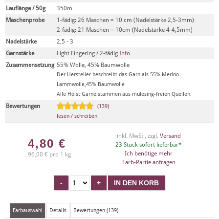
Lauflänge / 50g
350m
Maschenprobe
1-fädig: 26 Maschen = 10 cm (Nadelstärke 2,5-3mm)
2-fädig: 21 Maschen = 10cm (Nadelstärke 4-4,5mm)
Nadelstärke
2,5 - 3
Garnstärke
Light Fingering / 2-fädig
Info
Zusammensetzung
55% Wolle, 45% Baumwolle
Der Hersteller beschreibt das Garn als 55% Merino-
Lammwolle,45% Baumwolle
Alle Holst Garne stammen aus mulesing-freien Quellen.
Bewertungen
(139)
lesen / schreiben
inkl. MwSt , zzgl.
Versand
4,80
€
23 Stück sofort lieferbar*
Ich benötige mehr
96,00 € pro 1 kg
Farb-Partie anfragen
Farbauswahl
Details
Bewertungen (139)