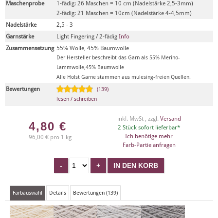
Maschenprobe
1-fädig: 26 Maschen = 10 cm (Nadelstärke 2,5-3mm)
2-fädig: 21 Maschen = 10cm (Nadelstärke 4-4,5mm)
Nadelstärke
2,5 - 3
Garnstärke
Light Fingering / 2-fädig
Info
Zusammensetzung
55% Wolle, 45% Baumwolle
Der Hersteller beschreibt das Garn als 55% Merino-
Lammwolle,45% Baumwolle
Alle Holst Garne stammen aus mulesing-freien Quellen.
Bewertungen
(139)
lesen / schreiben
inkl. MwSt , zzgl.
Versand
4,80
€
2 Stück sofort lieferbar*
Ich benötige mehr
96,00 € pro 1 kg
Farb-Partie anfragen
Farbauswahl
Details
Bewertungen (139)